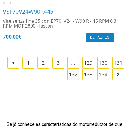
VSF70
VSF70V24W90R445
Vite senza fine 35 con EP70, V24 - W90 R 445 RPM 6,3
RPM MOT 2800 - faston
700,00
€
DETALHES
1
2
3
…
129
130
131
132
133
134
Se já conhece as características do motorreductor de que