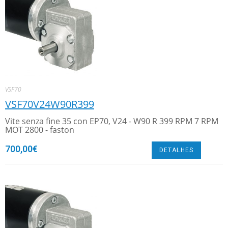
VSF70
VSF70V24W90R399
Vite senza fine 35 con EP70, V24 - W90 R 399 RPM 7 RPM
MOT 2800 - faston
700,00
€
DETALHES