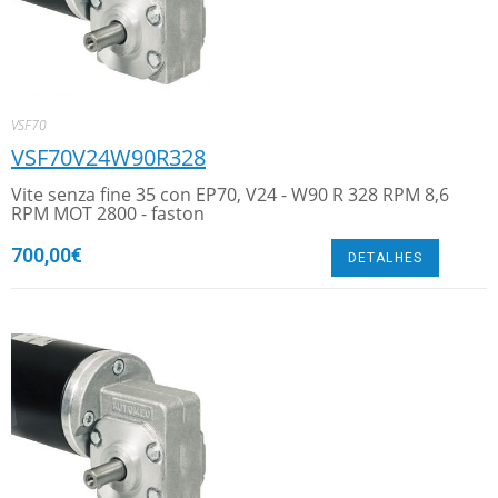
VSF70
VSF70V24W90R328
Vite senza fine 35 con EP70, V24 - W90 R 328 RPM 8,6
RPM MOT 2800 - faston
700,00
€
DETALHES