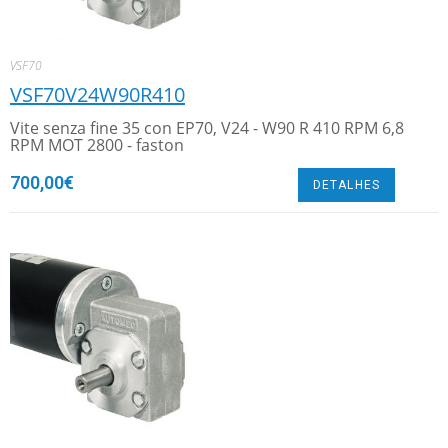
VSF70
VSF70V24W90R410
Vite senza fine 35 con EP70, V24 - W90 R 410 RPM 6,8
RPM MOT 2800 - faston
700,00
€
DETALHES