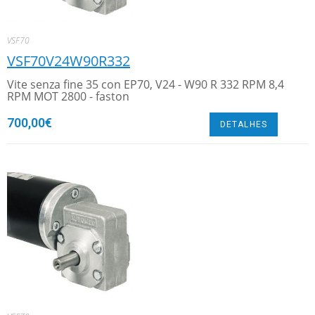
VSF70
VSF70V24W90R332
Vite senza fine 35 con EP70, V24 - W90 R 332 RPM 8,4
RPM MOT 2800 - faston
700,00
€
DETALHES