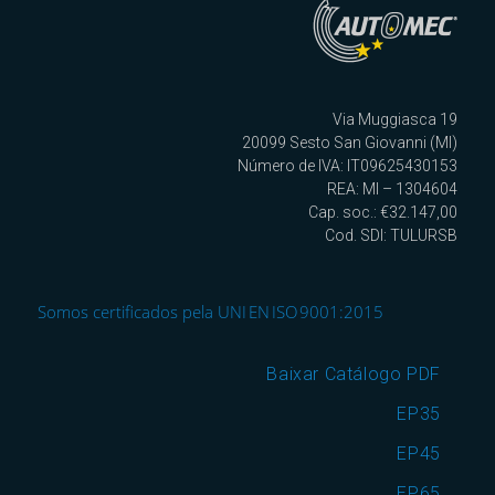
Via Muggiasca 19
20099 Sesto San Giovanni (MI)
Número de IVA: IT09625430153
REA: MI – 1304604
Cap. soc.: €32.147,00
Cod. SDI: TULURSB
Somos certificados pela UNI EN ISO 9001:2015
Baixar Catálogo PDF
EP35
EP45
EP65