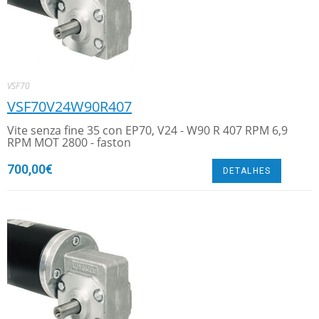
VSF70
VSF70V24W90R407
Vite senza fine 35 con EP70, V24 - W90 R 407 RPM 6,9
RPM MOT 2800 - faston
700,00
€
DETALHES