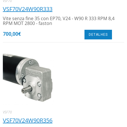
VSF70
VSF70V24W90R333
Vite senza fine 35 con EP70, V24 - W90 R 333 RPM 8,4
RPM MOT 2800 - faston
700,00
€
DETALHES
VSF70
VSF70V24W90R356