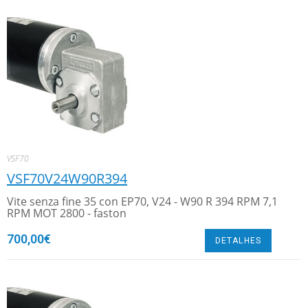
VSF70
VSF70V24W90R394
Vite senza fine 35 con EP70, V24 - W90 R 394 RPM 7,1
RPM MOT 2800 - faston
700,00
€
DETALHES