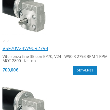
VSF70
VSF70V24W90R2793
Vite senza fine 35 con EP70, V24 - W90 R 2793 RPM 1 RPM
MOT 2800 - faston
700,00
€
DETALHES