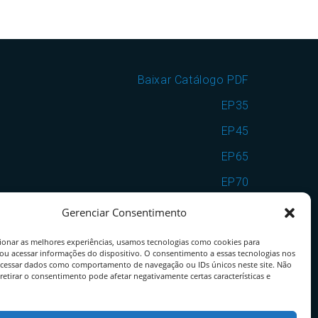
Baixar Catálogo PDF
EP35
EP45
EP65
EP70
EP7090
Gerenciar Consentimento
VSF25
ionar as melhores experiências, usamos tecnologias como cookies para
ou acessar informações do dispositivo. O consentimento a essas tecnologias nos
VSF35
ocessar dados como comportamento de navegação ou IDs únicos neste site. Não
retirar o consentimento pode afetar negativamente certas características e
VSF25EP65
VSF35EP70