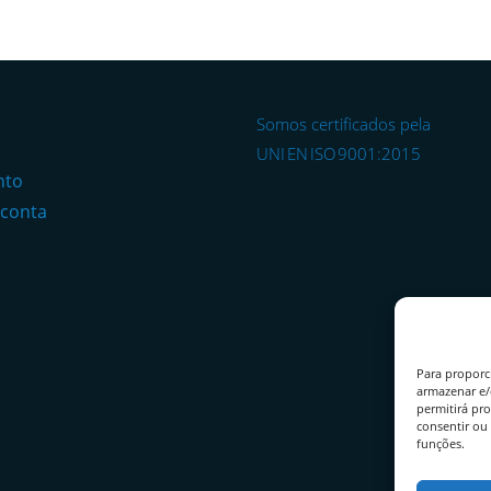
Somos certificados pela
o
UNI EN ISO 9001:2015
nto
 conta
Para proporc
armazenar e/
permitirá pr
consentir ou 
funções.