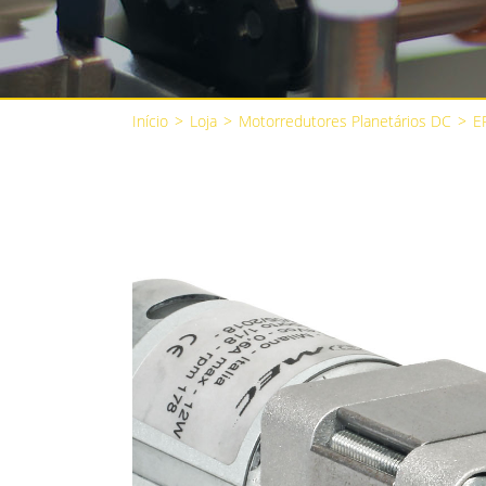
Início
>
Loja
>
Motorredutores Planetários DC
>
E