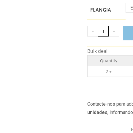
E
FLANGIA
-
+
Bulk deal
Quantity
2 +
Contacte-nos para adq
unidades
, informand