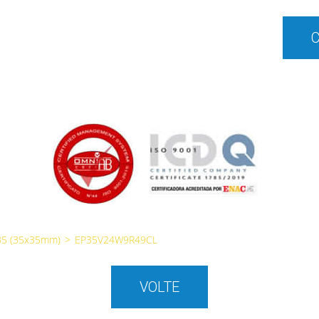
35 (35x35mm)
>
EP35V24W9R49CL
VOLTE