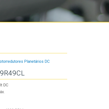
otorredutores Planetários DC
9R49CL
lt DC
áx.