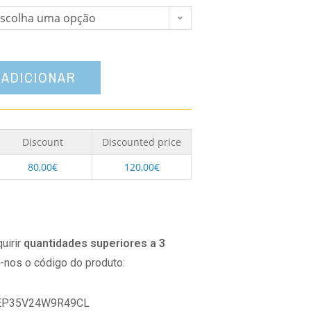
scolha uma opção
ADICIONAR
Discount
Discounted price
80,00
€
120,00
€
uirir
quantidades superiores a 3
o-nos o código do produto:
EP35V24W9R49CL