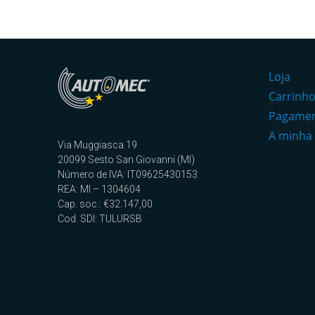
Loja
Carrinh
Pagame
A minha
Via Muggiasca 19
20099 Sesto San Giovanni (MI)
Número de IVA: IT09625430153
REA: MI – 1304604
Cap. soc.: €32.147,00
Cod. SDI: TULURSB