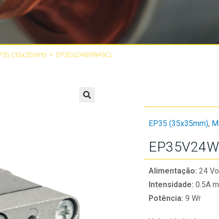
P35 (35x35mm)
>
EP35V24W9R49CL
🔍
EP35 (35x35mm)
,
M
EP35V24W
Alimentação:
24 Vo
Intensidade:
0.5A m
Potência:
9 Wr