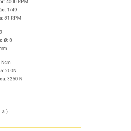
or:
4000 RPM
ão:
1/49
a:
81 RPM
3
o Ø:
8
 mm
 Ncm
ca:
200N
ica:
3250 N
va)