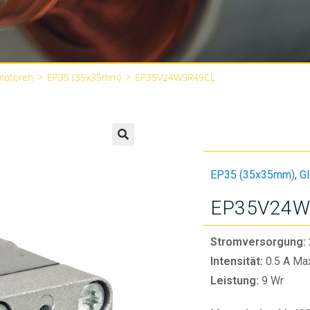
motoren
>
EP35 (35x35mm)
>
EP35V24W9R49CL
🔍
EP35 (35x35mm)
,
G
EP35V24W
Stromversorgung:
Intensität:
0.5 A Ma
Leistung:
9 Wr