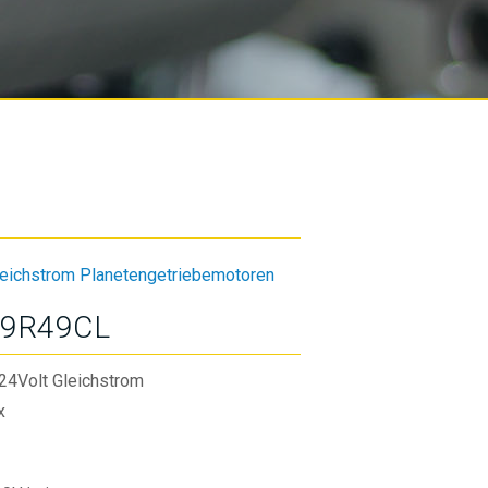
leichstrom Planetengetriebemotoren
9R49CL
24Volt Gleichstrom
x