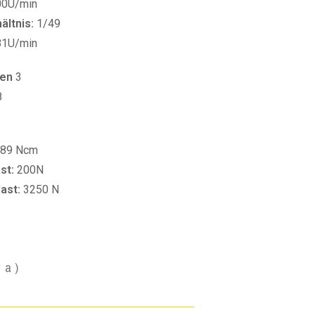
00U/min
ltnis:
1/49
81U/min
fen
3
8
89 Ncm
st:
200N
last:
3250 N
va)