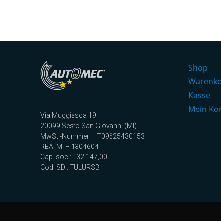
Shop
Warenk
Kasse
Mein Ko
Via Muggiasca 19
20099 Sesto San Giovanni (MI)
MwSt.-Nummer: : IT09625430153
REA: MI – 1304604
Cap. soc.: €32.147,00
Cod. SDI: TULURSB