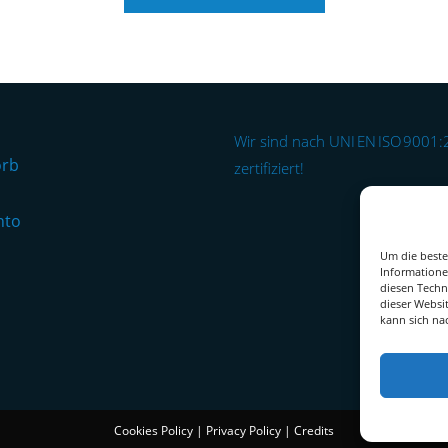
Wir sind nach UNI EN ISO 9001
orb
zertifiziert!
nto
Um die beste
Informatione
diesen Techn
dieser Websi
kann sich na
Cookies Policy
|
Privacy Policy
|
Credits