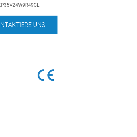
EP35V24W9R49CL
NTAKTIERE UNS