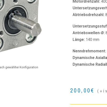
Motordrehzahl:
40
Untersetzungsverhä
Abtriebsdrehzahl:
Untersetzungsstu
Antriebswellen-Ø:
Länge:
140 mm
Nenndrehmoment:
Dynamische Axialla
Dynamische Radial
 nach gewählter Konfiguration
200,00
€
(+i