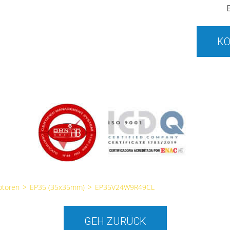
KO
otoren
>
EP35 (35x35mm)
>
EP35V24W9R49CL
GEH ZURÜCK