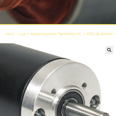
Início
>
Loja
>
Motorredutores Planetários DC
>
EP65 (Ø 65mm)
>
🔍