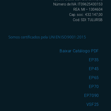
Número de IVA: IT09625430153
REA: MI – 1304604
Cap. soc.: €32.147,00
Cod. SDI: TULURSB
Somos certificados pela UNI EN ISO 9001:2015
Baixar Catálogo PDF
EP35
EP45
EP65
EP70
EP7090
VSF25