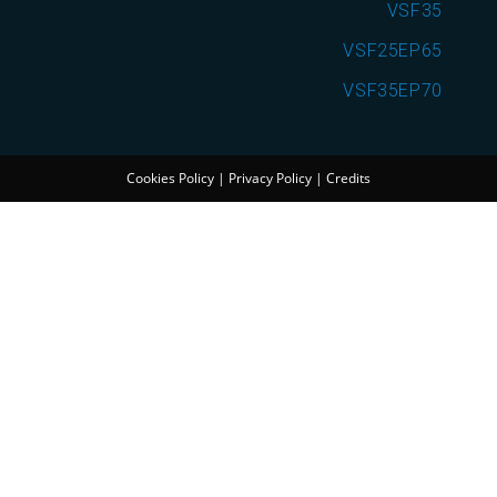
VSF35
VSF25EP65
VSF35EP70
Cookies Policy
|
Privacy Policy
|
Credits