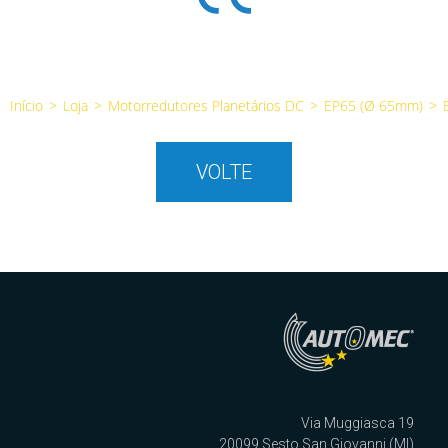
Início
>
Loja
>
Motorredutores Planetários DC
>
EP65 (Ø 65mm)
>
VOLTE
Via Muggiasca 19
20099 Sesto San Giovanni (MI)