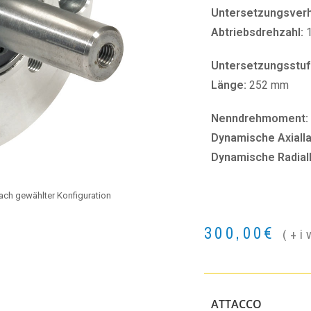
Untersetzungsverhä
Abtriebsdrehzahl:
Untersetzungsstuf
Länge:
252 mm
Nenndrehmoment:
Dynamische Axialla
Dynamische Radial
 nach gewählter Konfiguration
300,00
€
(+i
ATTACCO