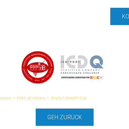
KO
otoren
>
EP65 (Ø 65mm)
>
EP65V12W45R1536
GEH ZURÜCK