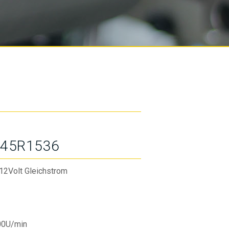
45R1536
12Volt Gleichstrom
00U/min