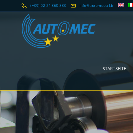
(+39) 02 24 860 333
info@automecsrl.it
STARTSEITE