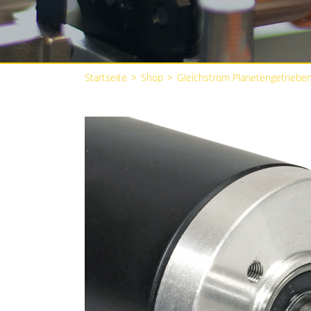
Startseite
>
Shop
>
Gleichstrom Planetengetriebe