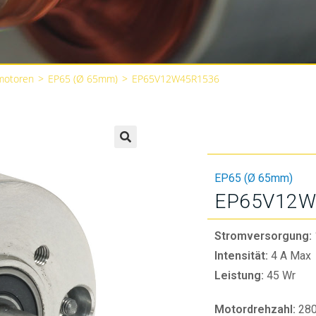
motoren
>
EP65 (Ø 65mm)
>
EP65V12W45R1536
🔍
EP65 (Ø 65mm)
EP65V12W
Stromversorgung:
Intensität:
4 A Max
Leistung:
45 Wr
Motordrehzahl:
28