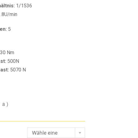
ltnis:
1/1536
1.8U/min
en:
5
30 Nm
st:
500N
last:
5070 N
va)
Wähle eine