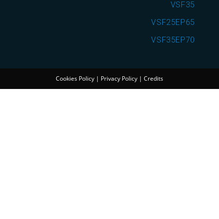
VSF35
VSF25EP65
VSF35EP70
Cookies Policy
|
Privacy Policy
|
Credits