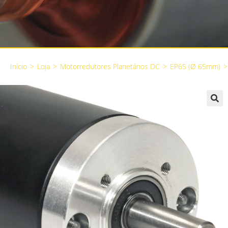
Início
>
Loja
>
Motorredutores Planetários DC
>
EP65 (Ø 65mm)
>
🔍