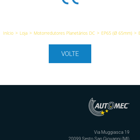
Início
>
Loja
>
Motorredutores Planetários DC
>
EP65 (Ø 65mm)
>
VOLTE
Via Muggiasca 19
20099 Sesto San Giovanni (MI)