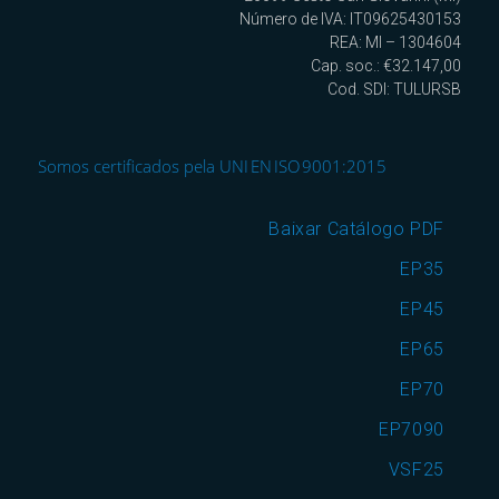
Número de IVA: IT09625430153
REA: MI – 1304604
Cap. soc.: €32.147,00
Cod. SDI: TULURSB
Somos certificados pela UNI EN ISO 9001:2015
Baixar Catálogo PDF
EP35
EP45
EP65
EP70
EP7090
VSF25