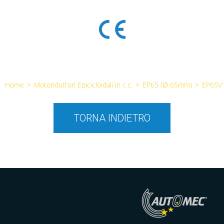
Home
>
Motoriduttori Epicicloidali in c.c.
>
EP65 (Ø 65mm)
>
EP65V
TORNA INDIETRO