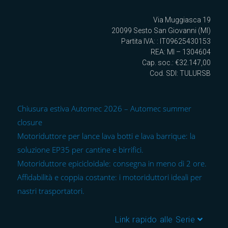
Via Muggiasca 19
20099 Sesto San Giovanni (MI)
Partita IVA: : IT09625430153
REA: MI – 1304604
Cap. soc.: €32.147,00
Cod. SDI: TULURSB
Chiusura estiva Automec 2026 – Automec summer
closure
Motoriduttore per lance lava botti e lava barrique: la
soluzione EP35 per cantine e birrifici.
Motoriduttore epicicloidale: consegna in meno di 2 ore.
Affidabilità e coppia costante: i motoriduttori ideali per
nastri trasportatori.
Link rapido alle Serie