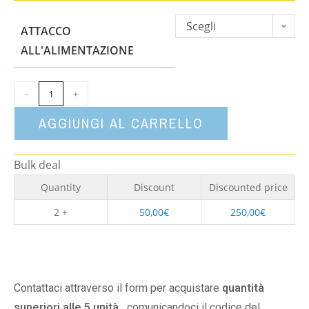
Scegli
ATTACCO
un'opzione
ALL'ALIMENTAZIONE
-
+
AGGIUNGI AL CARRELLO
Bulk deal
Quantity
Discount
Discounted price
2 +
50,00
€
250,00
€
Contattaci attraverso il form per acquistare
quantità
superiori alle 5 unità,
comunicandoci il codice del