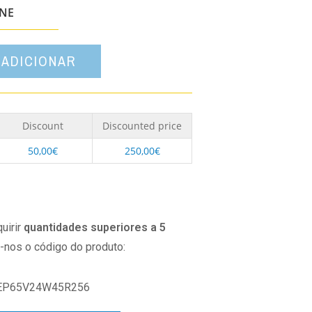
opção
ONE
ADICIONAR
Discount
Discounted price
50,00
€
250,00
€
uirir
quantidades superiores a 5
o-nos o código do produto:
EP65V24W45R256