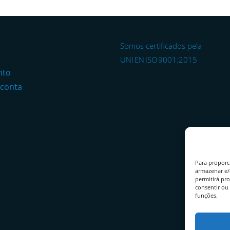
Somos certificados pela
o
UNI EN ISO 9001:2015
nto
 conta
Para proporc
armazenar e/
permitirá pr
consentir ou 
funções.