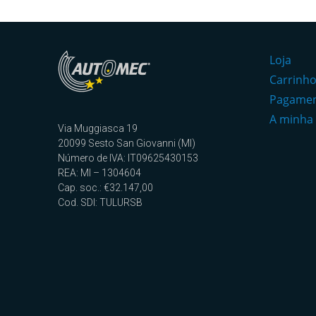
Loja
Carrinh
Pagame
A minha
Via Muggiasca 19
20099 Sesto San Giovanni (MI)
Número de IVA: IT09625430153
REA: MI – 1304604
Cap. soc.: €32.147,00
Cod. SDI: TULURSB