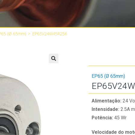
P65 (Ø 65mm)
>
EP65V24W45R256
🔍
EP65 (Ø 65mm)
EP65V24W
Alimentação:
24 Vo
Intensidade:
2.5A m
Potência:
45 Wr
Velocidade do mot