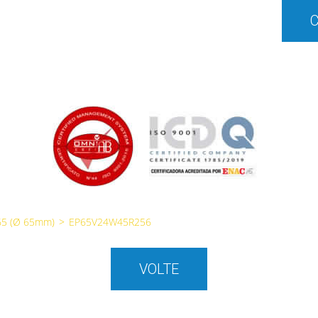
65 (Ø 65mm)
>
EP65V24W45R256
VOLTE