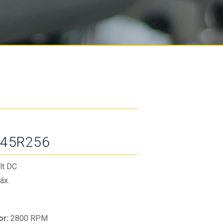
45R256
lt DC
áx.
or:
2800 RPM