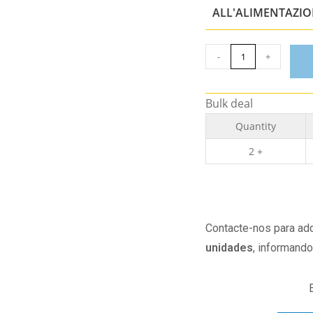
ALL'ALIMENTAZI
-
+
Bulk deal
Quantity
2 +
Contacte-nos para adq
unidades
, informand