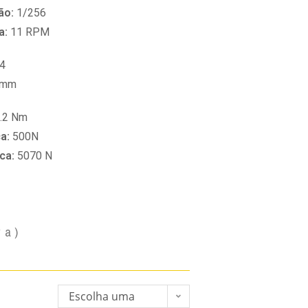
ão:
1/256
a:
11 RPM
4
 mm
.2 Nm
ca:
500N
ica:
5070 N
va)
Escolha uma