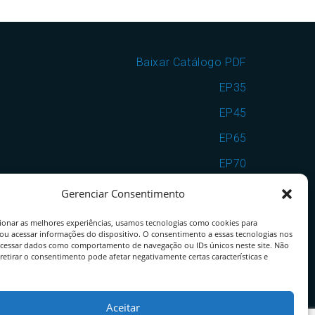
Baixar Catálogo PDF
EP35
EP45
EP65
EP70
EP7090
Gerenciar Consentimento
VSF25
ionar as melhores experiências, usamos tecnologias como cookies para
ou acessar informações do dispositivo. O consentimento a essas tecnologias nos
VSF35
ocessar dados como comportamento de navegação ou IDs únicos neste site. Não
retirar o consentimento pode afetar negativamente certas características e
VSF25EP65
VSF35EP70
Aceitar