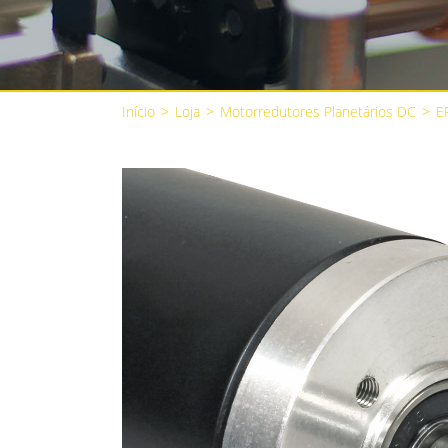
Início
>
Loja
>
Motorredutores Planetários DC
>
E