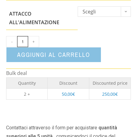
Scegli
ATTACCO
un'opzione
ALL'ALIMENTAZIONE
-
+
AGGIUNGI AL CARRELLO
Bulk deal
Quantity
Discount
Discounted price
2 +
50,00
€
250,00
€
Contattaci attraverso il form per acquistare
quantità
superiori alle 5 unità,
comunicandoci il codice del