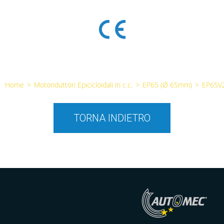
Home
>
Motoriduttori Epicicloidali in c.c.
>
EP65 (Ø 65mm)
>
EP65V
TORNA INDIETRO