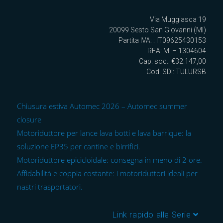
Via Muggiasca 19
20099 Sesto San Giovanni (MI)
Partita IVA: : IT09625430153
REA: MI – 1304604
Cap. soc.: €32.147,00
Cod. SDI: TULURSB
Chiusura estiva Automec 2026 – Automec summer
closure
Motoriduttore per lance lava botti e lava barrique: la
soluzione EP35 per cantine e birrifici.
Motoriduttore epicicloidale: consegna in meno di 2 ore.
Affidabilità e coppia costante: i motoriduttori ideali per
nastri trasportatori.
Link rapido alle Serie