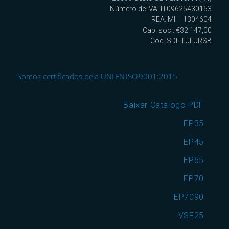
Número de IVA: IT09625430153
REA: MI – 1304604
Cap. soc.: €32.147,00
Cod. SDI: TULURSB
Somos certificados pela UNI EN ISO 9001:2015
Baixar Catálogo PDF
EP35
EP45
EP65
EP70
EP7090
VSF25