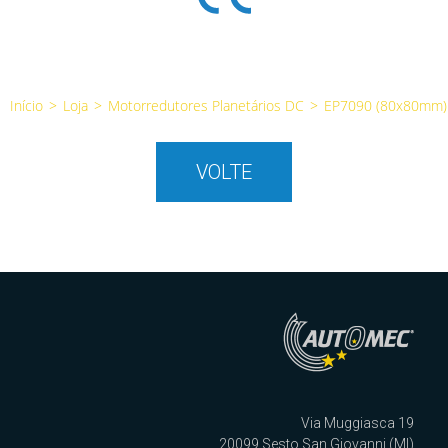
Início
>
Loja
>
Motorredutores Planetários DC
>
EP7090 (80x80mm)
VOLTE
Via Muggiasca 19
20099 Sesto San Giovanni (MI)