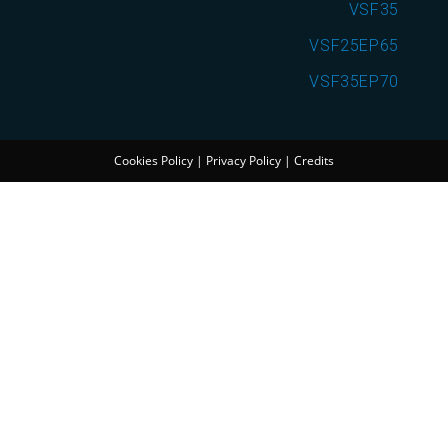
VSF35
VSF25EP65
VSF35EP70
Cookies Policy
|
Privacy Policy
|
Credits