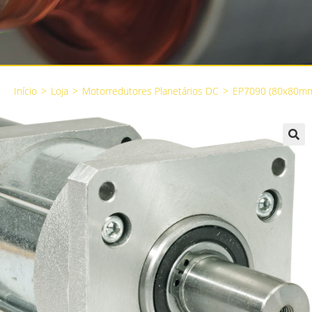
Início
>
Loja
>
Motorredutores Planetários DC
>
EP7090 (80x80m
🔍