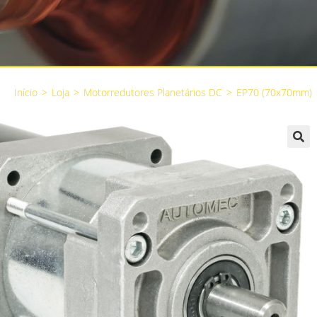
Início
>
Loja
>
Motorredutores Planetários DC
>
EP70 (70x70mm)
🔍