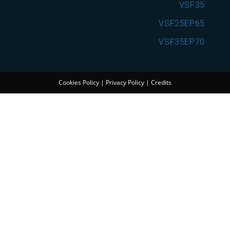
VSF35
VSF25EP65
VSF35EP70
Cookies Policy
|
Privacy Policy
|
Credits