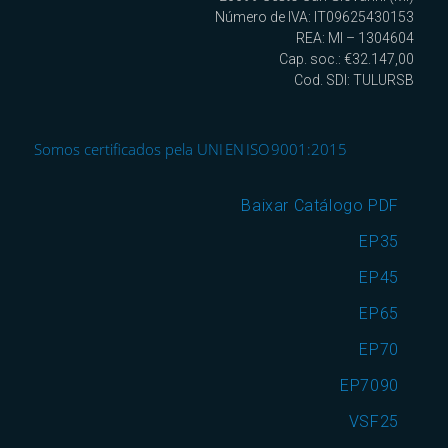
Número de IVA: IT09625430153
REA: MI – 1304604
Cap. soc.: €32.147,00
Cod. SDI: TULURSB
Somos certificados pela UNI EN ISO 9001:2015
Baixar Catálogo PDF
EP35
EP45
EP65
EP70
EP7090
VSF25