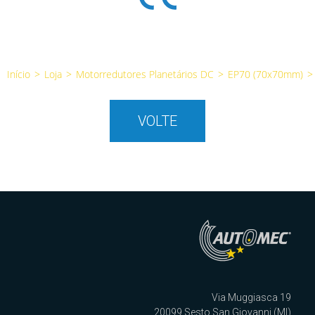
Início
>
Loja
>
Motorredutores Planetários DC
>
EP70 (70x70mm)
>
VOLTE
Via Muggiasca 19
20099 Sesto San Giovanni (MI)