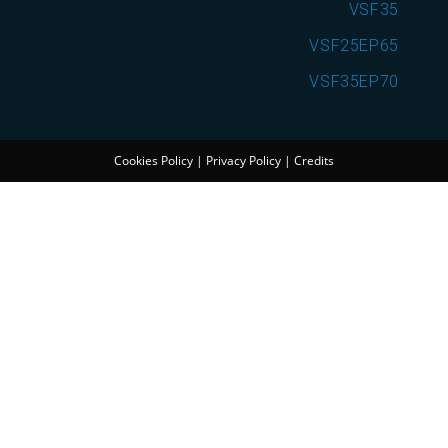
VSF35
VSF25EP65
VSF35EP70
Cookies Policy
|
Privacy Policy
|
Credits