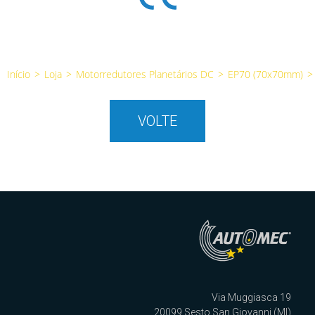
Início
>
Loja
>
Motorredutores Planetários DC
>
EP70 (70x70mm)
>
VOLTE
Via Muggiasca 19
20099 Sesto San Giovanni (MI)