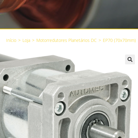
Início
>
Loja
>
Motorredutores Planetários DC
>
EP70 (70x70mm)
🔍