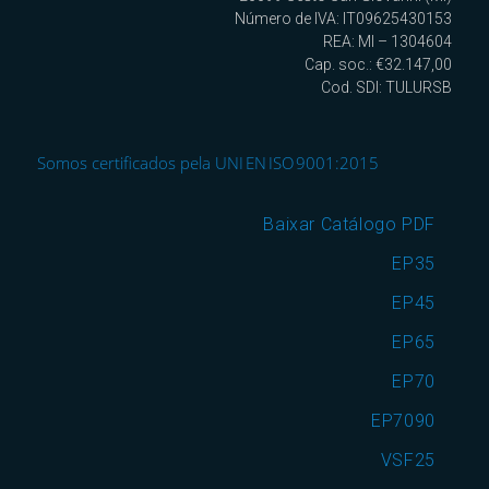
Número de IVA: IT09625430153
REA: MI – 1304604
Cap. soc.: €32.147,00
Cod. SDI: TULURSB
Somos certificados pela UNI EN ISO 9001:2015
Baixar Catálogo PDF
EP35
EP45
EP65
EP70
EP7090
VSF25