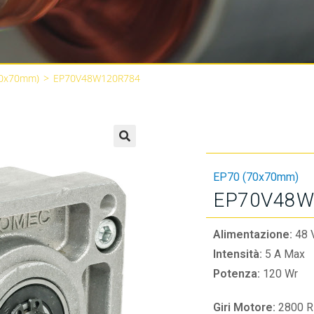
70x70mm)
>
EP70V48W120R784
🔍
EP70 (70x70mm)
EP70V48W
Alimentazione:
48 
Intensità:
5 A Max
Potenza:
120 Wr
Giri Motore:
2800 