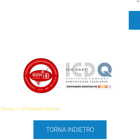
E
0x70mm)
>
EP70V48W120R784
TORNA INDIETRO