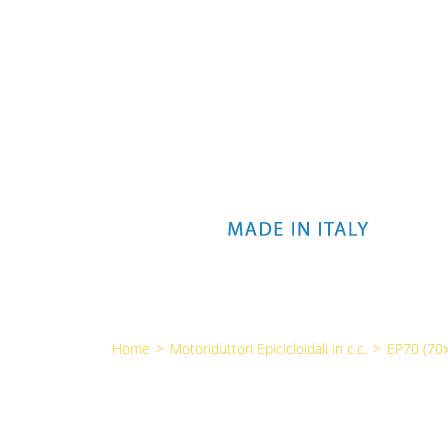
Home
>
Motoriduttori Epicicloidali in c.c.
>
EP70 (7