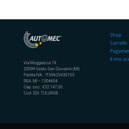
Shop
Carrello
Pagame
Il mio a
Via Muggiasca 19
20099 Sesto San Giovanni (MI)
Partita IVA: : IT09625430153
REA: MI – 1304604
Cap. soc.: €32.147,00
Cod. SDI: TULURSB