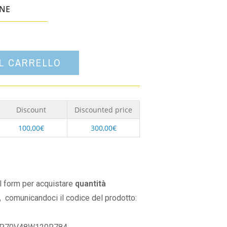
un'opzione
ONE
AL CARRELLO
Discount
Discounted price
100,00
€
300,00
€
il form per acquistare
quantità
,
comunicandoci il codice del prodotto: