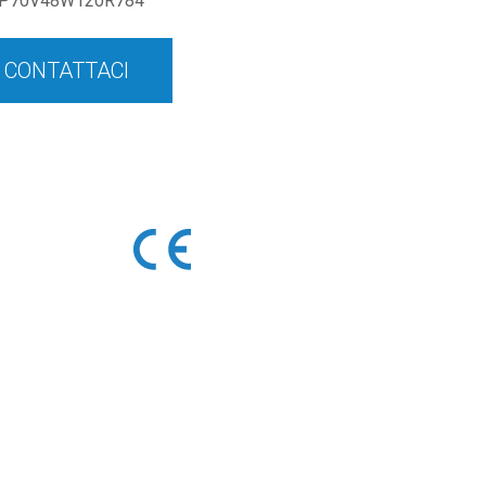
P70V48W120R784
CONTATTACI