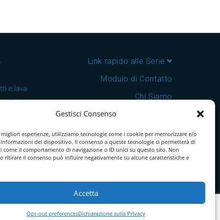
–
Link rapido alle Serie
Modulo di Contatto
ti e lava
Chi Siamo
 cantine e
Gestisci Consenso
Download Catalogo PDF
nsegna in
Cookie Policy
e migliori esperienze, utilizziamo tecnologie come i cookie per memorizzare e/o
 informazioni del dispositivo. Il consenso a queste tecnologie ci permetterà di
ti come il comportamento di navigazione o ID unici su questo sito. Non
o ritirare il consenso può influire negativamente su alcune caratteristiche e
Accetta
Opt-out preferences
Dichiarazione sulla Privacy