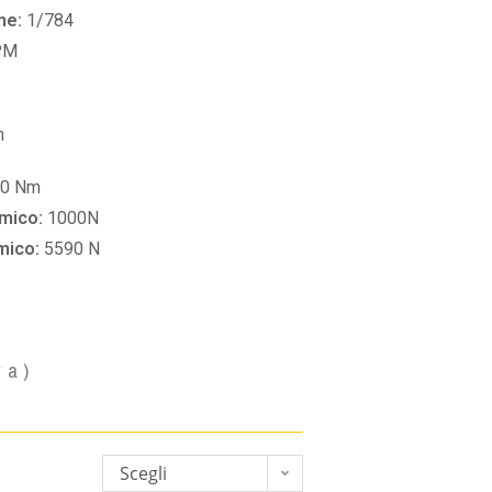
ne:
1/784
PM
m
60 Nm
amico:
1000N
amico:
5590 N
va)
Scegli