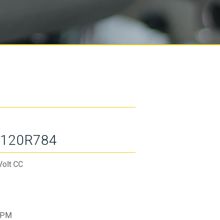
120R784
Volt CC
RPM