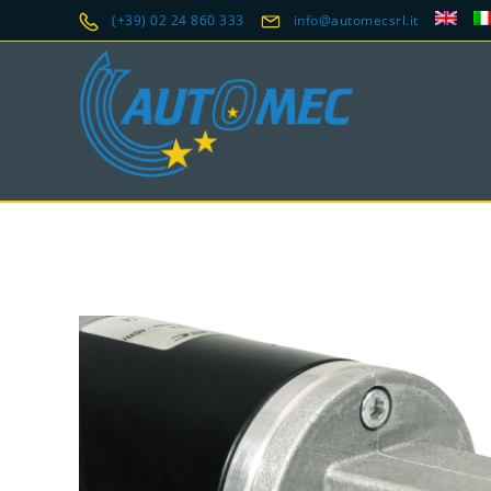
(+39) 02 24 860 333
info@automecsrl.it