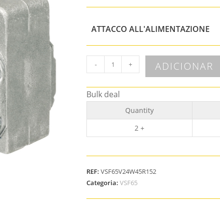
ATTACCO ALL'ALIMENTAZIONE
ADICIONAR
-
+
Bulk deal
Quantity
2 +
REF:
VSF65V24W45R152
Categoria:
VSF65