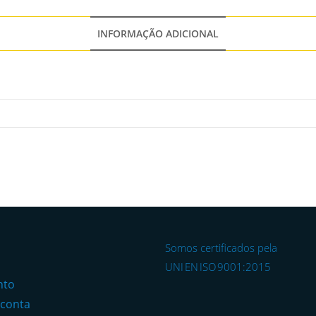
INFORMAÇÃO ADICIONAL
Somos certificados pela
o
UNI EN ISO 9001:2015
nto
 conta