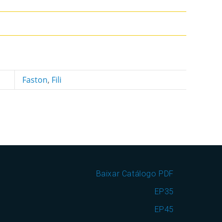
Faston
,
Fili
Baixar Catálogo PDF
EP35
EP45