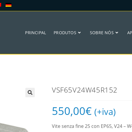
PRINCIPAL
PRODUTOS
SOBRE NÓS
A
VSF65V24W45R152
🔍
550,00
€
(+iva)
Vite senza fine 25 con EP65, V24 –