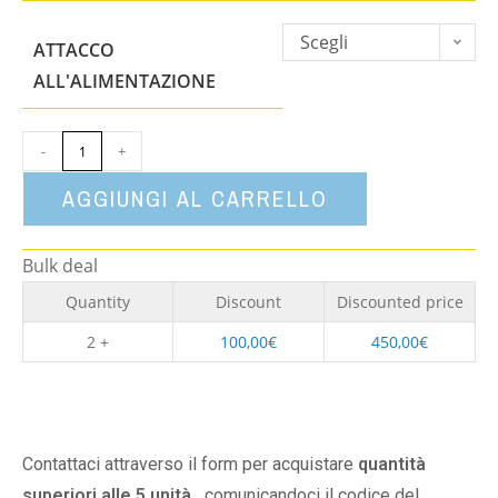
Scegli
ATTACCO
un'opzione
ALL'ALIMENTAZIONE
-
+
AGGIUNGI AL CARRELLO
Bulk deal
Quantity
Discount
Discounted price
2 +
100,00
€
450,00
€
Contattaci attraverso il form per acquistare
quantità
superiori alle 5 unità,
comunicandoci il codice del