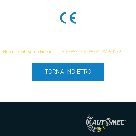
Home
>
Viti Senza Fine in c.c.
>
VSF65
>
VSF65V24W45R152
TORNA INDIETRO