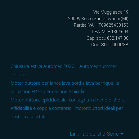
Via Muggiasca 19
20099 Sesto San Giovanni (MI)
Partita IVA: : IT09625430153
REA: MI – 1304604
Cap. soc.: €32.147,00
Cod. SDI: TULURSB
Chiusura estiva Automec 2026 – Automec summer
closure
Motoriduttore per lance lava botti e lava barrique: la
soluzione EP35 per cantine e birrifici.
Motoriduttore epicicloidale: consegna in meno di 2 ore.
Affidabilità e coppia costante: i motoriduttori ideali per
nastri trasportatori.
Link rapido alle Serie