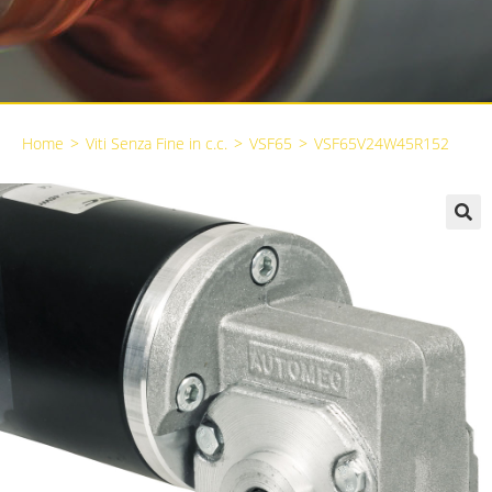
Home
>
Viti Senza Fine in c.c.
>
VSF65
>
VSF65V24W45R152
🔍