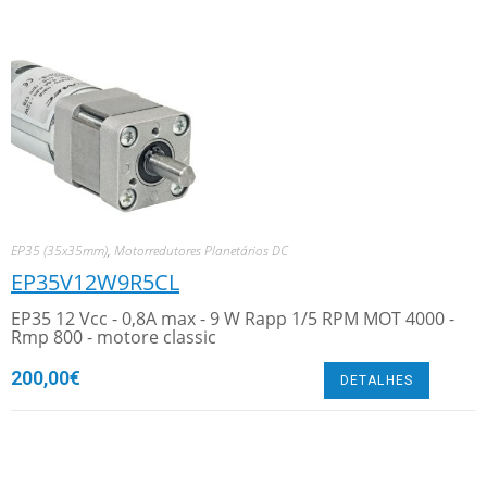
EP35 (35x35mm)
,
Motorredutores Planetários DC
EP35V12W9R5CL
EP35 12 Vcc - 0,8A max - 9 W Rapp 1/5 RPM MOT 4000 -
Rmp 800 - motore classic
200,00
€
DETALHES