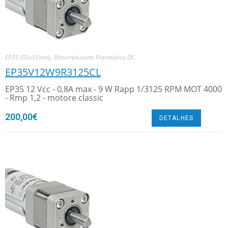
EP35 (35x35mm)
,
Motorredutores Planetários DC
EP35V12W9R3125CL
EP35 12 Vcc - 0,8A max - 9 W Rapp 1/3125 RPM MOT 4000
- Rmp 1,2 - motore classic
200,00
€
DETALHES