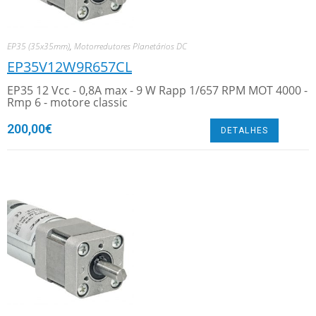
EP35 (35x35mm)
,
Motorredutores Planetários DC
EP35V12W9R657CL
EP35 12 Vcc - 0,8A max - 9 W Rapp 1/657 RPM MOT 4000 -
Rmp 6 - motore classic
200,00
€
DETALHES