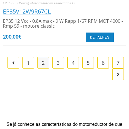
EP35 (35x35mm)
,
Motorredutores Planetários DC
EP35V12W9R67CL
EP35 12 Vcc - 0,8A max - 9 W Rapp 1/67 RPM MOT 4000 -
Rmp 59 - motore classic
200,00
€
DETALHES
1
2
3
4
5
6
7
Se já conhece as características do motorreductor de que