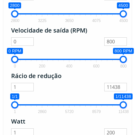
2800
4500
2800
3225
3650
4075
4500
Velocidade de saída (RPM)
0 RPM
800 RPM
0
200
400
600
800
Rácio de redução
1/1
1/11438
1
2860
5720
8579
11438
Watt