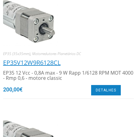
EP35 (35x35mm)
,
Motorredutores Planetários DC
EP35V12W9R6128CL
EP35 12 Vcc - 0,8A max - 9 W Rapp 1/6128 RPM MOT 4000
- Rmp 0,6 - motore classic
200,00
€
DETALHES