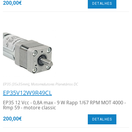
200,00
€
DETALHES
EP35 (35x35mm)
,
Motorredutores Planetários DC
EP35V12W9R49CL
EP35 12 Vcc - 0,8A max - 9 W Rapp 1/67 RPM MOT 4000 -
Rmp 59 - motore classic
200,00
€
DETALHES