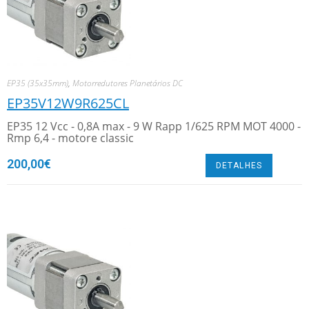
EP35 (35x35mm)
,
Motorredutores Planetários DC
EP35V12W9R625CL
EP35 12 Vcc - 0,8A max - 9 W Rapp 1/625 RPM MOT 4000 -
Rmp 6,4 - motore classic
200,00
€
DETALHES