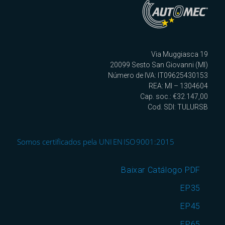
Via Muggiasca 19
20099 Sesto San Giovanni (MI)
Número de IVA: IT09625430153
REA: MI – 1304604
Cap. soc.: €32.147,00
Cod. SDI: TULURSB
Somos certificados pela UNI EN ISO 9001:2015
Baixar Catálogo PDF
EP35
EP45
EP65