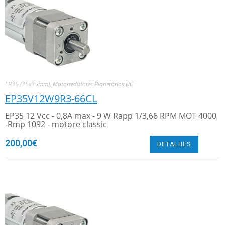
EP35 (35x35mm)
,
Motorredutores Planetários DC
EP35V12W9R3-66CL
EP35 12 Vcc - 0,8A max - 9 W Rapp 1/3,66 RPM MOT 4000
-Rmp 1092 - motore classic
200,00
€
DETALHES