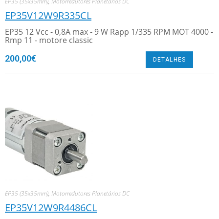
EP35 (35x35mm)
,
Motorredutores Planetários DC
EP35V12W9R335CL
EP35 12 Vcc - 0,8A max - 9 W Rapp 1/335 RPM MOT 4000 -
Rmp 11 - motore classic
200,00
€
DETALHES
EP35 (35x35mm)
,
Motorredutores Planetários DC
EP35V12W9R4486CL