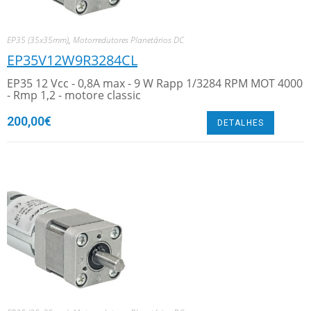
EP35 (35x35mm)
,
Motorredutores Planetários DC
EP35V12W9R3284CL
EP35 12 Vcc - 0,8A max - 9 W Rapp 1/3284 RPM MOT 4000
- Rmp 1,2 - motore classic
200,00
€
DETALHES