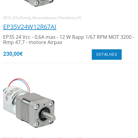
EP35 (35x35mm)
,
Motorredutores Planetários DC
EP35V24W12R67AI
EP35 24 Vcc - 0,6A max - 12 W Rapp 1/67 RPM MOT 3200 -
Rmp 47,7 - motore Airpax
230,00
€
DETALHES