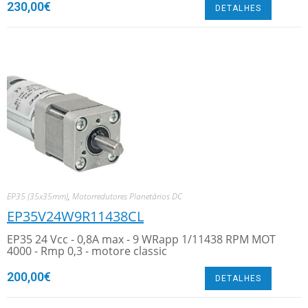
230,00
€
DETALHES
EP35 (35x35mm)
,
Motorredutores Planetários DC
EP35V24W9R11438CL
EP35 24 Vcc - 0,8A max - 9 WRapp 1/11438 RPM MOT
4000 - Rmp 0,3 - motore classic
200,00
€
DETALHES