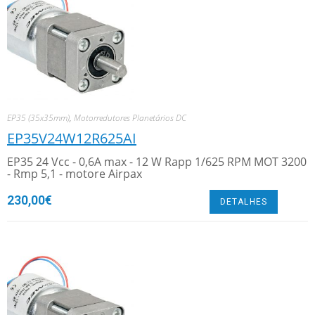
EP35 (35x35mm)
,
Motorredutores Planetários DC
EP35V24W12R625AI
EP35 24 Vcc - 0,6A max - 12 W Rapp 1/625 RPM MOT 3200
- Rmp 5,1 - motore Airpax
230,00
€
DETALHES