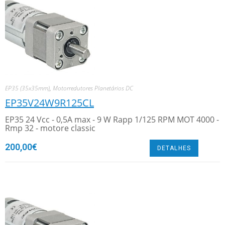
EP35 (35x35mm)
,
Motorredutores Planetários DC
EP35V24W9R125CL
EP35 24 Vcc - 0,5A max - 9 W Rapp 1/125 RPM MOT 4000 -
Rmp 32 - motore classic
200,00
€
DETALHES