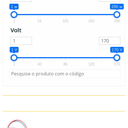
1 w
200 w
1
51
101
150
200
Volt
1 V
170 V
1
43
86
128
170