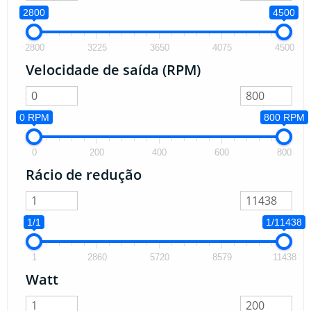
2800
4500
2800
3225
3650
4075
4500
Velocidade de saída (RPM)
0 RPM
800 RPM
0
200
400
600
800
Rácio de redução
1/1
1/11438
1
2860
5720
8579
11438
Watt