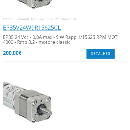
EP35 (35x35mm)
,
Motorredutores Planetários DC
EP35V24W9R15625CL
EP35 24 Vcc - 0,8A max - 9 W Rapp 1/15625 RPM MOT
4000 - Rmp 0,2 - motore classic
200,00
€
DETALHES