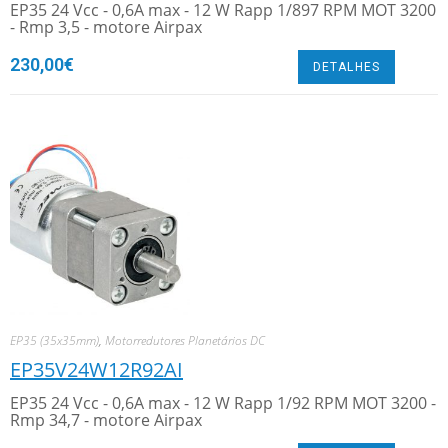
EP35 24 Vcc - 0,6A max - 12 W Rapp 1/897 RPM MOT 3200
- Rmp 3,5 - motore Airpax
230,00
€
DETALHES
EP35 (35x35mm)
,
Motorredutores Planetários DC
EP35V24W12R92AI
EP35 24 Vcc - 0,6A max - 12 W Rapp 1/92 RPM MOT 3200 -
Rmp 34,7 - motore Airpax