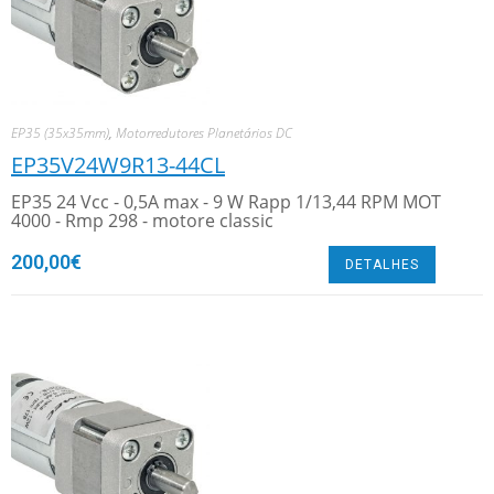
EP35 (35x35mm)
,
Motorredutores Planetários DC
EP35V24W9R13-44CL
EP35 24 Vcc - 0,5A max - 9 W Rapp 1/13,44 RPM MOT
4000 - Rmp 298 - motore classic
200,00
€
DETALHES