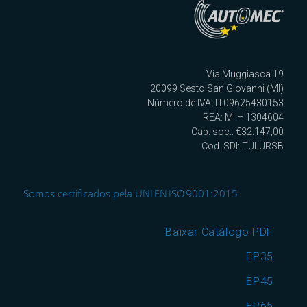
Via Muggiasca 19
20099 Sesto San Giovanni (MI)
Número de IVA: IT09625430153
REA: MI – 1304604
Cap. soc.: €32.147,00
Cod. SDI: TULURSB
Somos certificados pela UNI EN ISO 9001:2015
Baixar Catálogo PDF
EP35
EP45
EP65