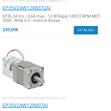
EP35 (35x35mm)
,
Motorredutores Planetários DC
EP35V24W12R8372AI
EP35 24 Vcc - 0,6A max - 12 W Rapp 1/8372 RPM MOT
3200 - Rmp 0,3 - motore Airpax
230,00
€
DETALHES
EP35 (35x35mm)
,
Motorredutores Planetários DC
EP35V24W12R897AI