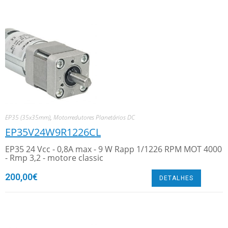
EP35 (35x35mm)
,
Motorredutores Planetários DC
EP35V24W9R1226CL
EP35 24 Vcc - 0,8A max - 9 W Rapp 1/1226 RPM MOT 4000
- Rmp 3,2 - motore classic
200,00
€
DETALHES