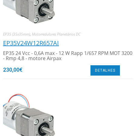
EP35 (35x35mm)
,
Motorredutores Planetários DC
EP35V24W12R657AI
EP35 24 Vcc - 0,6A max - 12 W Rapp 1/657 RPM MOT 3200
- Rmp 4,8 - motore Airpax
230,00
€
DETALHES