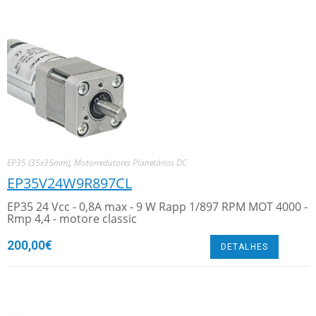
EP35 (35x35mm)
,
Motorredutores Planetários DC
EP35V24W9R897CL
EP35 24 Vcc - 0,8A max - 9 W Rapp 1/897 RPM MOT 4000 -
Rmp 4,4 - motore classic
200,00
€
DETALHES