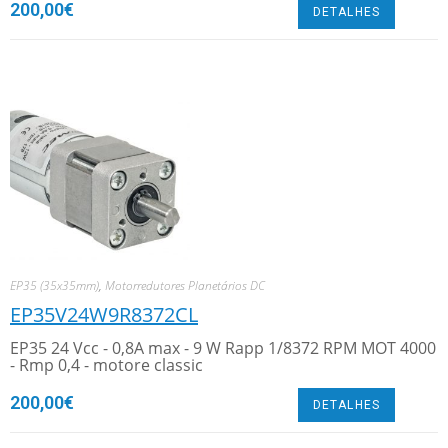
200,00
€
DETALHES
EP35 (35x35mm)
,
Motorredutores Planetários DC
EP35V24W9R8372CL
EP35 24 Vcc - 0,8A max - 9 W Rapp 1/8372 RPM MOT 4000
- Rmp 0,4 - motore classic
200,00
€
DETALHES