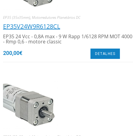
EP35 (35x35mm)
,
Motorredutores Planetários DC
EP35V24W9R6128CL
EP35 24 Vcc - 0,8A max - 9 W Rapp 1/6128 RPM MOT 4000
- Rmp 0,6 - motore classic
200,00
€
DETALHES