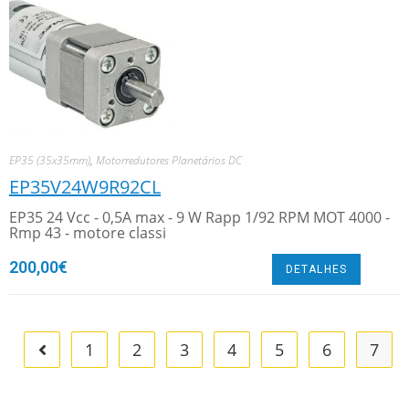
EP35 (35x35mm)
,
Motorredutores Planetários DC
EP35V24W9R92CL
EP35 24 Vcc - 0,5A max - 9 W Rapp 1/92 RPM MOT 4000 -
Rmp 43 - motore classi
200,00
€
DETALHES
1
2
3
4
5
6
7