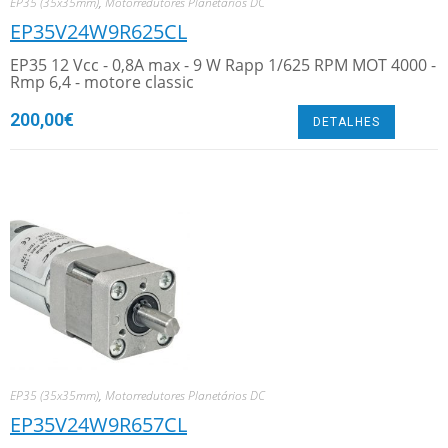
EP35 (35x35mm)
,
Motorredutores Planetários DC
EP35V24W9R625CL
EP35 12 Vcc - 0,8A max - 9 W Rapp 1/625 RPM MOT 4000 -
Rmp 6,4 - motore classic
200,00
€
DETALHES
EP35 (35x35mm)
,
Motorredutores Planetários DC
EP35V24W9R657CL