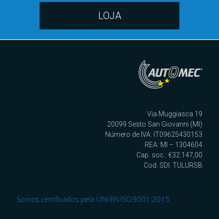
LOJA
Via Muggiasca 19
20099 Sesto San Giovanni (MI)
Número de IVA: IT09625430153
REA: MI – 1304604
Cap. soc.: €32.147,00
Cod. SDI: TULURSB
Somos certificados pela UNI EN ISO 9001:2015