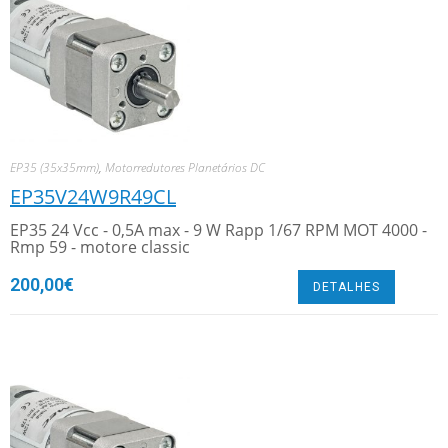
EP35 (35x35mm)
,
Motorredutores Planetários DC
EP35V24W9R49CL
EP35 24 Vcc - 0,5A max - 9 W Rapp 1/67 RPM MOT 4000 -
Rmp 59 - motore classic
200,00
€
DETALHES