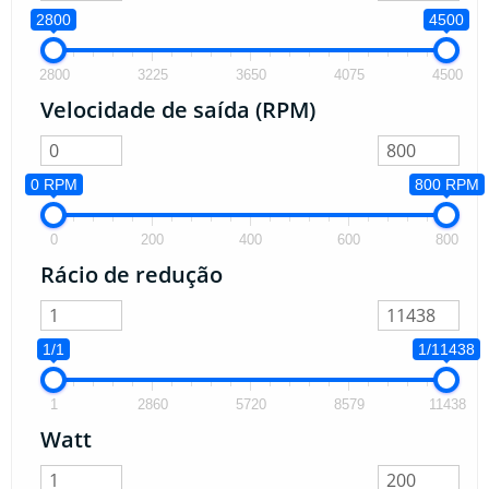
2800
4500
2800
3225
3650
4075
4500
Velocidade de saída (RPM)
0 RPM
800 RPM
0
200
400
600
800
Rácio de redução
1/1
1/11438
1
2860
5720
8579
11438
Watt