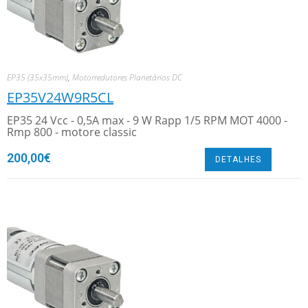
EP35 (35x35mm)
,
Motorredutores Planetários DC
EP35V24W9R5CL
EP35 24 Vcc - 0,5A max - 9 W Rapp 1/5 RPM MOT 4000 -
Rmp 800 - motore classic
200,00
€
DETALHES