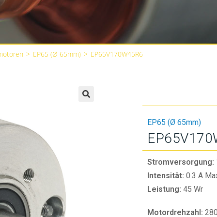
motoren
>
EP65 (Ø 65mm)
>
EP65V170W45R6
🔍
EP65 (Ø 65mm)
EP65V170
Stromversorgung:
Intensität:
0.3 A Ma
Leistung:
45 Wr
Motordrehzahl:
28