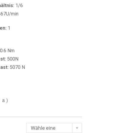
ltnis:
1/6
467U/min
en:
1
0.6 Nm
st:
500N
last:
5070 N
va)
Wähle eine