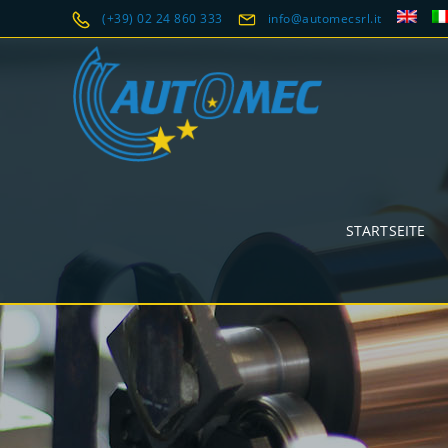
(+39) 02 24 860 333
info@automecsrl.it
STARTSEITE