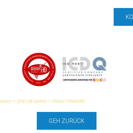
KO
otoren
>
EP65 (Ø 65mm)
>
EP65V170W45R6
GEH ZURÜCK