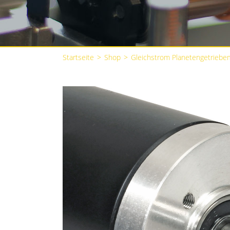
Startseite
>
Shop
>
Gleichstrom Planetengetriebe