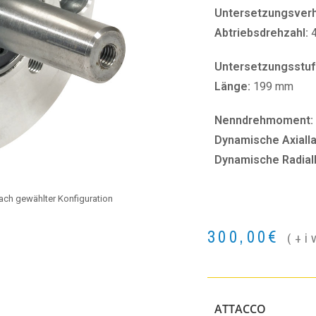
Untersetzungsverhä
Abtriebsdrehzahl:
Untersetzungsstuf
Länge:
199 mm
Nenndrehmoment:
Dynamische Axialla
Dynamische Radial
 nach gewählter Konfiguration
300,00
€
(+i
ATTACCO