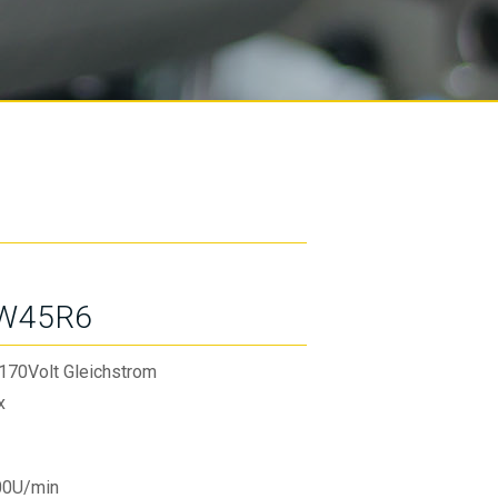
W45R6
170Volt Gleichstrom
x
00U/min