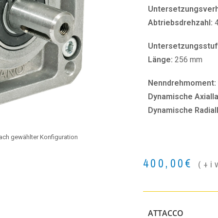
Untersetzungsverhä
Abtriebsdrehzahl:
Untersetzungsstuf
Länge:
256 mm
Nenndrehmoment:
Dynamische Axialla
Dynamische Radial
 nach gewählter Konfiguration
400,00
€
(+i
ATTACCO