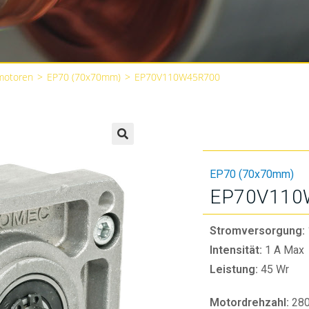
motoren
>
EP70 (70x70mm)
>
EP70V110W45R700
🔍
EP70 (70x70mm)
EP70V110
Stromversorgung:
Intensität:
1 A Max
Leistung:
45 Wr
Motordrehzahl:
28