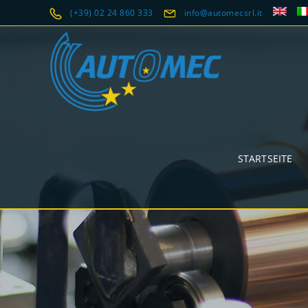
(+39) 02 24 860 333
info@automecsrl.it
STARTSEITE