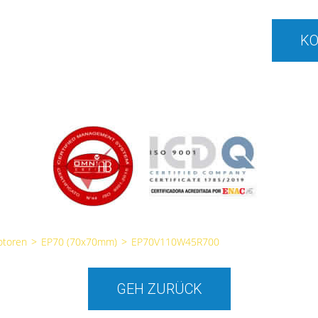
KO
otoren
>
EP70 (70x70mm)
>
EP70V110W45R700
GEH ZURÜCK