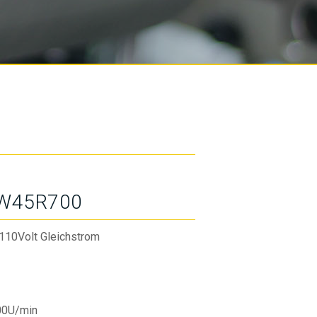
W45R700
110Volt Gleichstrom
00U/min