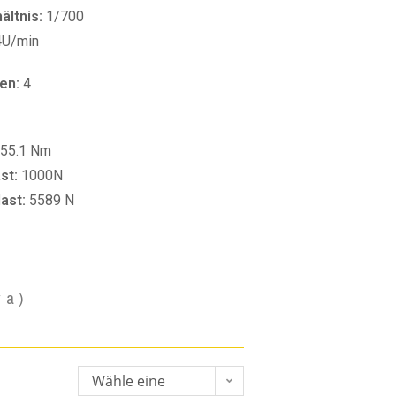
ltnis:
1/700
4U/min
en:
4
55.1 Nm
st:
1000N
last:
5589 N
va)
Wähle eine