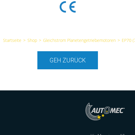
Startseite
>
Shop
>
Gleichstrom Planetengetriebemotoren
>
EP70 
GEH ZURÜCK