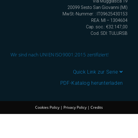
Via Muggiasca 19
20099 Sesto San Giovanni (MI)
MwSt.-Nummer: : IT09625430153
REA: MI – 1304604
Cap. soc.: €32.147,00
Cod. SDI: TULURSB
Wir sind nach UNI EN ISO 9001:2015 zertifiziert!
Quick Link zur Serie
PDF-Katalog herunterladen
Cookies Policy
|
Privacy Policy
|
Credits