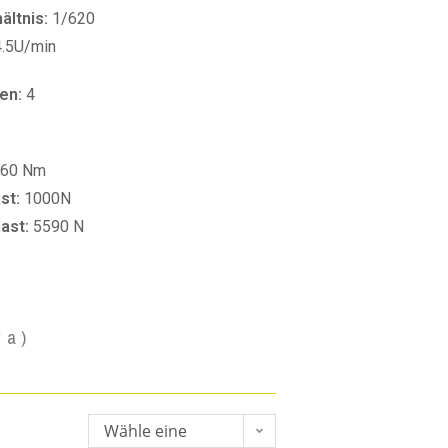
ltnis:
1/620
4.5U/min
en:
4
60 Nm
st:
1000N
last:
5590 N
va)
Wähle eine