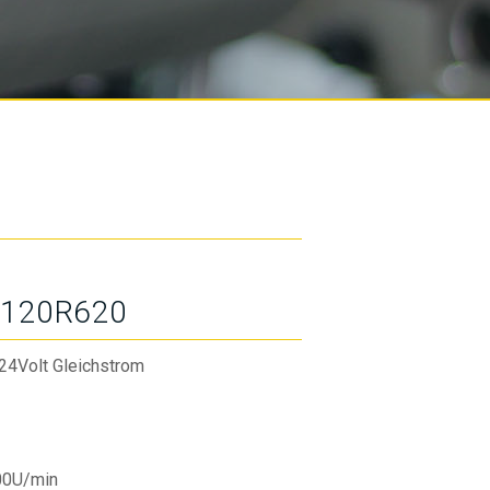
120R620
24Volt Gleichstrom
00U/min