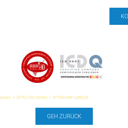
KO
otoren
>
EP70 (70x70mm)
>
EP70V24W120R620
GEH ZURÜCK