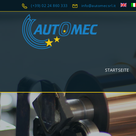
(+39) 02 24 860 333
info@automecsrl.it
STARTSEITE