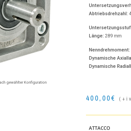
Untersetzungsverhä
Abtriebsdrehzahl:
Untersetzungsstuf
Länge:
289 mm
Nenndrehmoment:
Dynamische Axialla
Dynamische Radial
 nach gewählter Konfiguration
400,00
€
(+i
ATTACCO