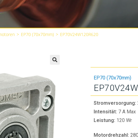
motoren
>
EP70 (70x70mm)
>
EP70V24W120R620
🔍
EP70 (70x70mm)
EP70V24W
Stromversorgung:
Intensität:
7 A Max
Leistung:
120 Wr
Motordrehzahl:
28