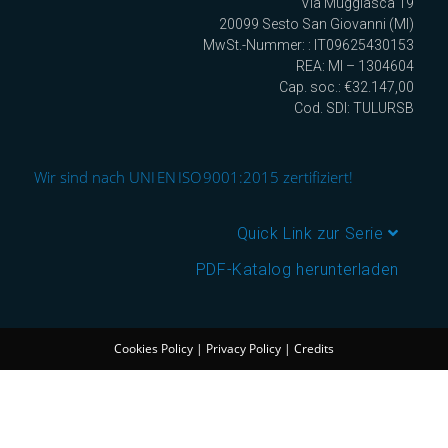
Via Muggiasca 19
20099 Sesto San Giovanni (MI)
MwSt.-Nummer: : IT09625430153
REA: MI – 1304604
Cap. soc.: €32.147,00
Cod. SDI: TULURSB
Wir sind nach UNI EN ISO 9001:2015 zertifiziert!
Quick Link zur Serie
PDF-Katalog herunterladen
Cookies Policy
|
Privacy Policy
|
Credits