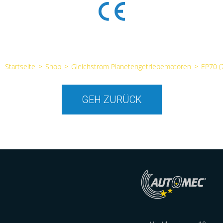
Startseite
>
Shop
>
Gleichstrom Planetengetriebemotoren
>
EP70 
GEH ZURÜCK