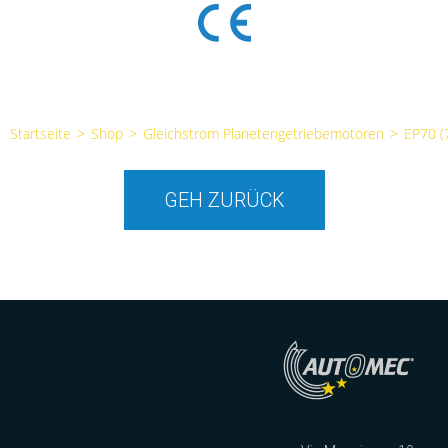
Startseite
>
Shop
>
Gleichstrom Planetengetriebemotoren
>
EP70 
GEH ZURÜCK