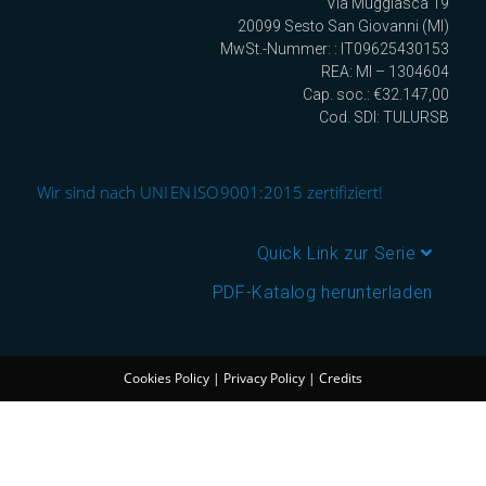
Via Muggiasca 19
20099 Sesto San Giovanni (MI)
MwSt.-Nummer: : IT09625430153
REA: MI – 1304604
Cap. soc.: €32.147,00
Cod. SDI: TULURSB
Wir sind nach UNI EN ISO 9001:2015 zertifiziert!
Quick Link zur Serie
PDF-Katalog herunterladen
Cookies Policy
|
Privacy Policy
|
Credits