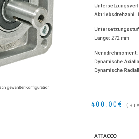
Untersetzungsverhä
Abtriebsdrehzahl:
Untersetzungsstuf
Länge:
272 mm
Nenndrehmoment:
Dynamische Axialla
Dynamische Radial
 nach gewählter Konfiguration
400,00
€
(+i
ATTACCO