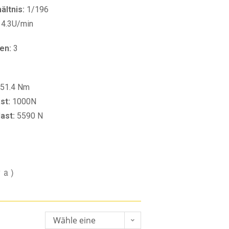
ltnis:
1/196
14.3U/min
en:
3
51.4 Nm
st:
1000N
last:
5590 N
va)
Wähle eine