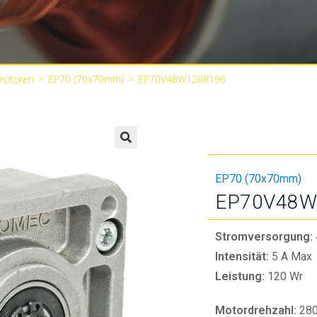
motoren
>
EP70 (70x70mm)
>
EP70V48W120R196
🔍
EP70 (70x70mm)
EP70V48W
Stromversorgung:
Intensität:
5 A Max
Leistung:
120 Wr
Motordrehzahl:
28