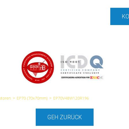
KO
otoren
>
EP70 (70x70mm)
>
EP70V48W120R196
GEH ZURÜCK