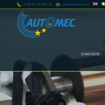
(+39) 02 24 860 333
info@automecsrl.it
STARTSEITE