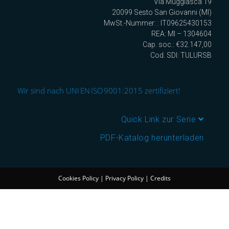
Via Muggiasca 19
20099 Sesto San Giovanni (MI)
MwSt.-Nummer: : IT09625430153
REA: MI – 1304604
Cap. soc.: €32.147,00
Cod. SDI: TULURSB
Wir sind nach UNI EN ISO 9001:2015 zertifiziert!
Quick Link zur Serie
PDF-Katalog herunterladen
Cookies Policy
|
Privacy Policy
|
Credits