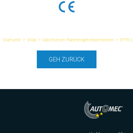
Startseite
>
Shop
>
Gleichstrom Planetengetriebemotoren
>
EP70 
GEH ZURÜCK