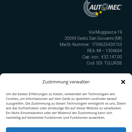
Via Muggiasca 19
20099 Sesto San Giovanni (MI)
MwSt.-Nummer: : IT09625430153
REA: MI – 1304604
Cap. soc.: €32.147,00
Cod. SDI: TULURSB
Zustimmung verwalten
Wir sind nach UNI EN ISO 9001:2015 zertifiziert!
Um die besten Erfahrungen zu bieten, verwenden wir Technologien wie
Cookies, um Informationen auf dem Gerät zu speichern und/oder darauf
Quick Link zur Serie
zuzugreifen. Die Zustimmung zu diesen Technologien ermöglicht es uns, Daten
wie das Surfverhalten oder eindeutige IDs auf dieser Website zu verarbeiten.
PDF-Katalog herunterladen
Ein Nicht-Einverständnis oder der Widerruf der Zustimmung kann sich
nachteilig auf bestimmte Funktionen und Funktionen auswirken.