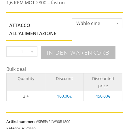
1,6 RPM MOT 2800 – faston
Wähle eine
ATTACCO
Option
ALL'ALIMENTAZIONE
IN DEN WARENKORB
-
+
Bulk deal
Quantity
Discount
Discounted
price
2 +
100,00
€
450,00
€
Artikelnummer:
VSF65V24W90R1800
Kategorie:
VSF65