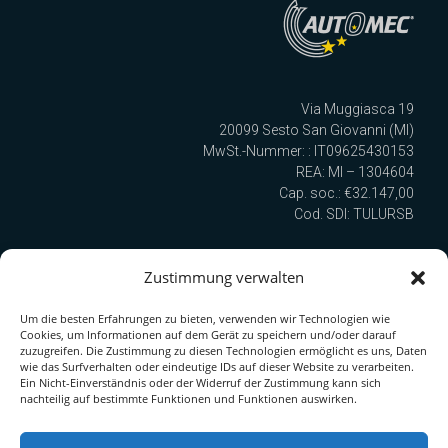
Via Muggiasca 19
20099 Sesto San Giovanni (MI)
MwSt.-Nummer: : IT09625430153
REA: MI – 1304604
Cap. soc.: €32.147,00
Cod. SDI: TULURSB
Zustimmung verwalten
Wir sind nach UNI EN ISO 9001:2015 zertifiziert!
Um die besten Erfahrungen zu bieten, verwenden wir Technologien wie
Cookies, um Informationen auf dem Gerät zu speichern und/oder darauf
Quick Link zur Serie
zuzugreifen. Die Zustimmung zu diesen Technologien ermöglicht es uns, Daten
wie das Surfverhalten oder eindeutige IDs auf dieser Website zu verarbeiten.
PDF-Katalog herunterladen
Ein Nicht-Einverständnis oder der Widerruf der Zustimmung kann sich
nachteilig auf bestimmte Funktionen und Funktionen auswirken.