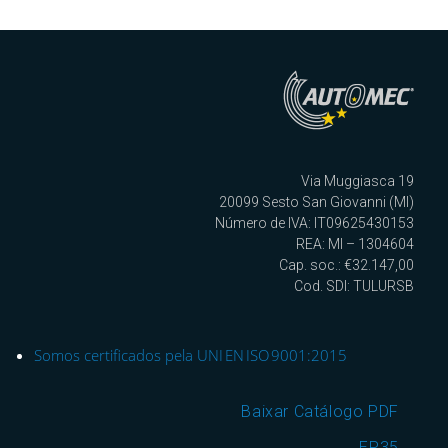
Via Muggiasca 19
20099 Sesto San Giovanni (MI)
Número de IVA: IT09625430153
REA: MI – 1304604
Cap. soc.: €32.147,00
Cod. SDI: TULURSB
Somos certificados pela UNI EN ISO 9001:2015
Baixar Catálogo PDF
EP35