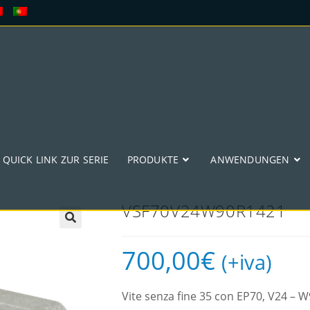
QUICK LINK ZUR SERIE
PRODUKTE
ANWENDUNGEN
VSF70V24W90R1421
🔍
700,00
€
(+iva)
Vite senza fine 35 con EP70, V24 –