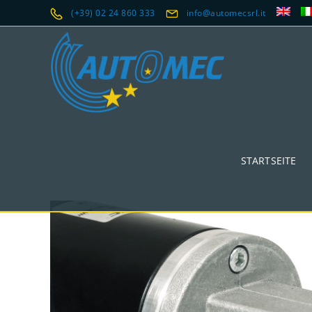
(+39) 02 24 860 333
info@automecsrl.it
STARTSEITE