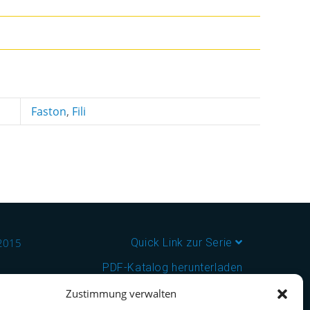
Faston
,
Fili
:2015
Quick Link zur Serie
PDF-Katalog herunterladen
Zustimmung verwalten