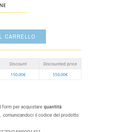
un'opzione
ONE
AL CARRELLO
Discount
Discounted price
150,00
€
550,00
€
il form per acquistare
quantità
,
comunicandoci il codice del prodotto: