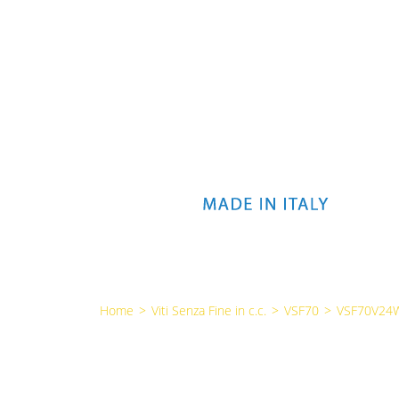
Home
>
Viti Senza Fine in c.c.
>
VSF70
>
VSF70V24