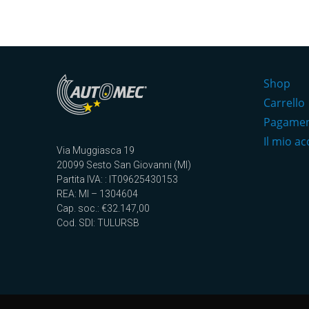
Shop
Carrello
Pagame
Il mio a
Via Muggiasca 19
20099 Sesto San Giovanni (MI)
Partita IVA: : IT09625430153
REA: MI – 1304604
Cap. soc.: €32.147,00
Cod. SDI: TULURSB