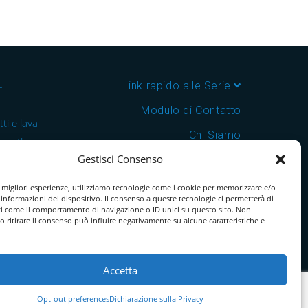
–
Link rapido alle Serie
Modulo di Contatto
ti e lava
Chi Siamo
 cantine e
Gestisci Consenso
Download Catalogo PDF
nsegna in
Cookie Policy
e migliori esperienze, utilizziamo tecnologie come i cookie per memorizzare e/o
 informazioni del dispositivo. Il consenso a queste tecnologie ci permetterà di
ti come il comportamento di navigazione o ID unici su questo sito. Non
o ritirare il consenso può influire negativamente su alcune caratteristiche e
Accetta
Opt-out preferences
Dichiarazione sulla Privacy