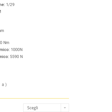
ne:
1/29
M
mm
60 Nm
amico:
1000N
amico:
5590 N
va)
Scegli