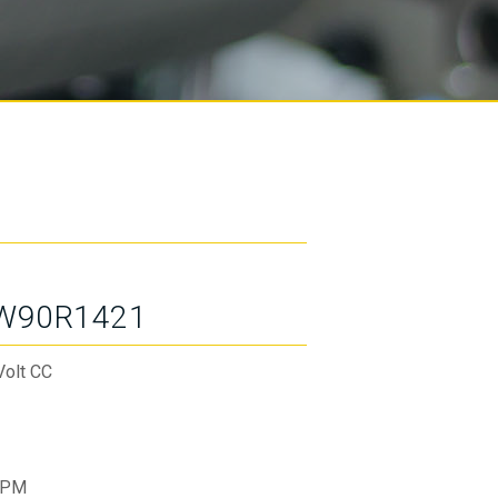
W90R1421
Volt CC
RPM