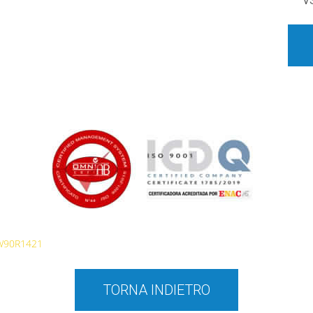
V
W90R1421
TORNA INDIETRO