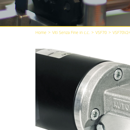
Home
>
Viti Senza Fine in c.c.
>
VSF70
>
VSF70V2