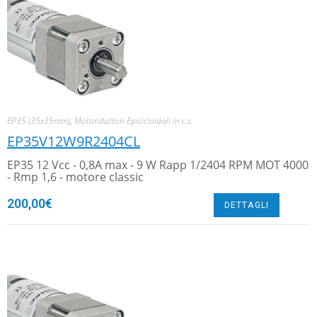
EP35 (35x35mm)
,
Motoriduttori Epicicloidali in c.c.
EP35V12W9R2404CL
EP35 12 Vcc - 0,8A max - 9 W Rapp 1/2404 RPM MOT 4000
- Rmp 1,6 - motore classic
200,00
€
DETTAGLI