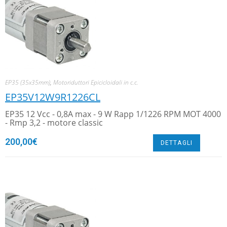
EP35 (35x35mm)
,
Motoriduttori Epicicloidali in c.c.
EP35V12W9R1226CL
EP35 12 Vcc - 0,8A max - 9 W Rapp 1/1226 RPM MOT 4000
- Rmp 3,2 - motore classic
200,00
€
DETTAGLI