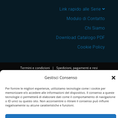
Link rapido alle Serie
Modulo di Contatto
Chi Siamo
Download Catalogo PDF
Cookie Policy
Termini e condizioni
|
Spedizioni, pagamenti e resi
Gestisci Consenso
Per fornire le migliori esperienze, utilizziamo tecnologie come i cookie per
memorizzare e/o accedere alle informazioni del dispositivo. Il consenso a queste
tecnologie ci permetterà di elaborare dati come il comportamento di navigazione
o ID unici su questo sito. Non acconsentire o ritirare il consenso può influire
negativamente su alcune caratteristiche e funzioni.