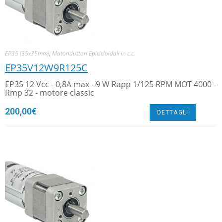
EP35 (35x35mm)
,
Motoriduttori Epicicloidali in c.c.
EP35V12W9R125C
EP35 12 Vcc - 0,8A max - 9 W Rapp 1/125 RPM MOT 4000 -
Rmp 32 - motore classic
200,00
€
DETTAGLI