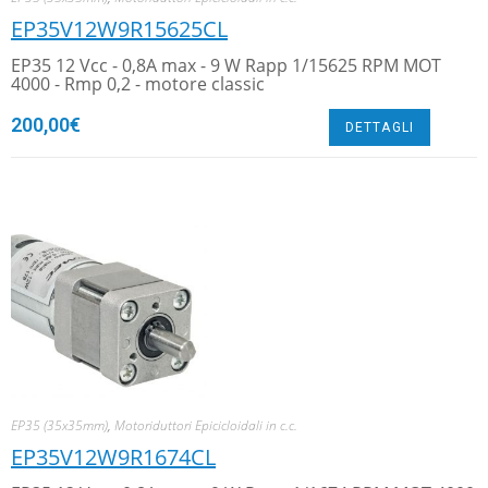
EP35V12W9R15625CL
EP35 12 Vcc - 0,8A max - 9 W Rapp 1/15625 RPM MOT
4000 - Rmp 0,2 - motore classic
200,00
€
DETTAGLI
EP35 (35x35mm)
,
Motoriduttori Epicicloidali in c.c.
EP35V12W9R1674CL