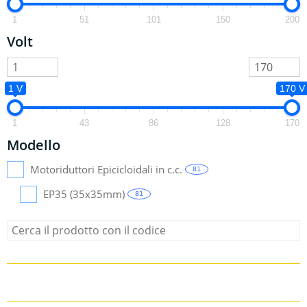
1
51
101
150
200
Volt
1 V
170 V
1
43
86
128
170
Modello
Motoriduttori Epicicloidali in c.c.
81
EP35 (35x35mm)
81