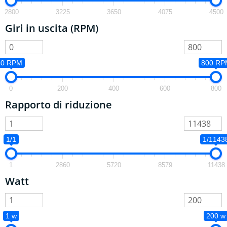
2800
3225
3650
4075
4500
Giri in uscita (RPM)
0 RPM
800 RP
0
200
400
600
800
Rapporto di riduzione
1/1
1/1143
1
2860
5720
8579
11438
Watt
1 w
200 w