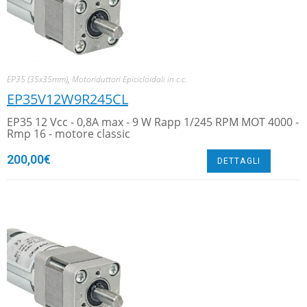
EP35 (35x35mm)
,
Motoriduttori Epicicloidali in c.c.
EP35V12W9R245CL
EP35 12 Vcc - 0,8A max - 9 W Rapp 1/245 RPM MOT 4000 -
Rmp 16 - motore classic
200,00
€
DETTAGLI