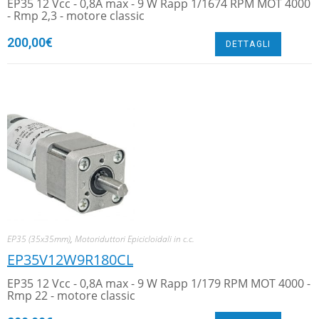
EP35 12 Vcc - 0,8A max - 9 W Rapp 1/1674 RPM MOT 4000
- Rmp 2,3 - motore classic
200,00
€
DETTAGLI
EP35 (35x35mm)
,
Motoriduttori Epicicloidali in c.c.
EP35V12W9R180CL
EP35 12 Vcc - 0,8A max - 9 W Rapp 1/179 RPM MOT 4000 -
Rmp 22 - motore classic