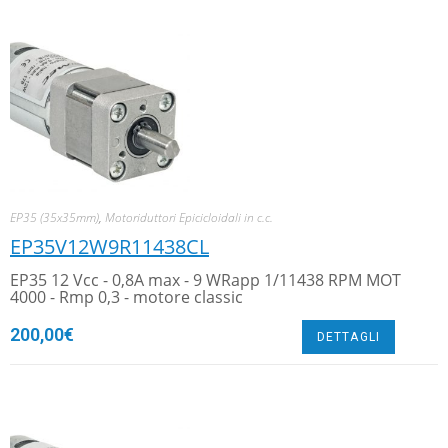
EP35 (35x35mm)
,
Motoriduttori Epicicloidali in c.c.
EP35V12W9R11438CL
EP35 12 Vcc - 0,8A max - 9 WRapp 1/11438 RPM MOT
4000 - Rmp 0,3 - motore classic
200,00
€
DETTAGLI