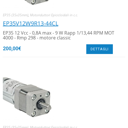
EP35 (35x35mm)
,
Motoriduttori Epicicloidali in c.c.
EP35V12W9R13-44CL
EP35 12 Vcc - 0,8A max - 9 W Rapp 1/13,44 RPM MOT
4000 - Rmp 298 - motore classic
200,00
€
DETTAGLI
EP35 (35x35mm)
,
Motoriduttori Epicicloidali in c.c.