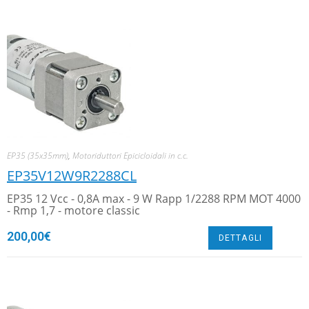
EP35 (35x35mm)
,
Motoriduttori Epicicloidali in c.c.
EP35V12W9R2288CL
EP35 12 Vcc - 0,8A max - 9 W Rapp 1/2288 RPM MOT 4000
- Rmp 1,7 - motore classic
200,00
€
DETTAGLI