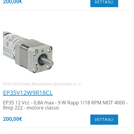
200,00
€
DETTAGLI
EP35 (35x35mm)
,
Motoriduttori Epicicloidali in c.c.
EP35V12W9R18CL
EP35 12 Vcc - 0,8A max - 9 W Rapp 1/18 RPM MOT 4000 -
Rmp 222 - motore classic
200,00
€
DETTAGLI