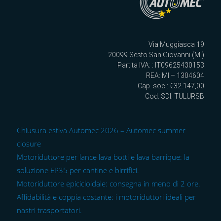
Via Muggiasca 19
20099 Sesto San Giovanni (MI)
Partita IVA: : IT09625430153
REA: MI – 1304604
Cap. soc.: €32.147,00
Cod. SDI: TULURSB
Chiusura estiva Automec 2026 – Automec summer
closure
Motoriduttore per lance lava botti e lava barrique: la
soluzione EP35 per cantine e birrifici.
Motoriduttore epicicloidale: consegna in meno di 2 ore.
Affidabilità e coppia costante: i motoriduttori ideali per
nastri trasportatori.