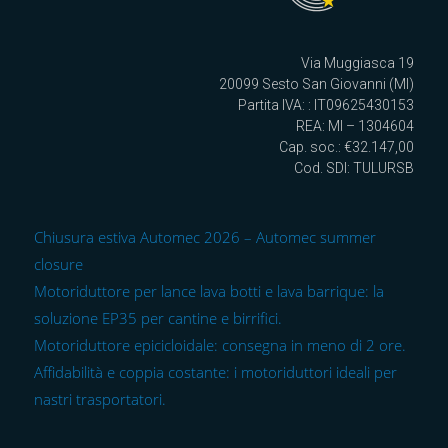
Via Muggiasca 19
20099 Sesto San Giovanni (MI)
Partita IVA: : IT09625430153
REA: MI – 1304604
Cap. soc.: €32.147,00
Cod. SDI: TULURSB
Chiusura estiva Automec 2026 – Automec summer
closure
Motoriduttore per lance lava botti e lava barrique: la
soluzione EP35 per cantine e birrifici.
Motoriduttore epicicloidale: consegna in meno di 2 ore.
Affidabilità e coppia costante: i motoriduttori ideali per
nastri trasportatori.