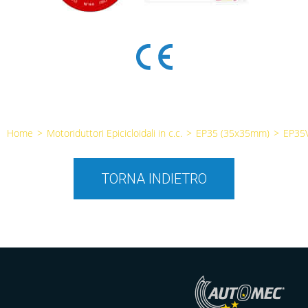
Home
>
Motoriduttori Epicicloidali in c.c.
>
EP35 (35x35mm)
>
EP35
TORNA INDIETRO