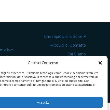
–
Link rapido alle Serie
Modulo di Contatto
ti e lava
Chi Siamo
 cantine e
Gestisci Consenso
Download Catalogo PDF
nsegna in
Cookie Policy
e migliori esperienze, utilizziamo tecnologie come i cookie per memorizzare e/o
 informazioni del dispositivo. Il consenso a queste tecnologie ci permetterà di
ti come il comportamento di navigazione o ID unici su questo sito. Non
o ritirare il consenso può influire negativamente su alcune caratteristiche e
Accetta