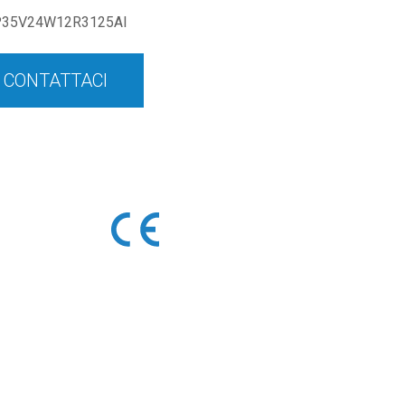
P35V24W12R3125AI
CONTATTACI