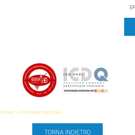
E
5x35mm)
>
EP35V24W12R3125AI
TORNA INDIETRO