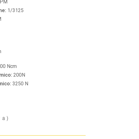
RPM
ne:
1/3125
M
m
00 Ncm
amico:
200N
amico:
3250 N
va)