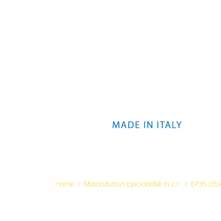
Home
>
Motoriduttori Epicicloidali in c.c.
>
EP35 (3