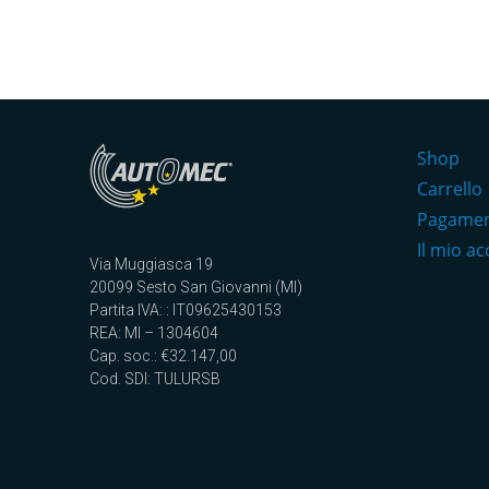
Shop
Carrello
Pagame
Il mio a
Via Muggiasca 19
20099 Sesto San Giovanni (MI)
Partita IVA: : IT09625430153
REA: MI – 1304604
Cap. soc.: €32.147,00
Cod. SDI: TULURSB