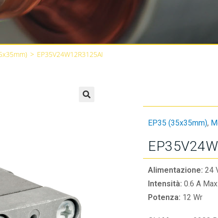
35x35mm)
>
EP35V24W12R3125AI
🔍
EP35 (35x35mm)
,
Mo
EP35V24W
Alimentazione:
24 
Intensità:
0.6 A Max
Potenza:
12 Wr