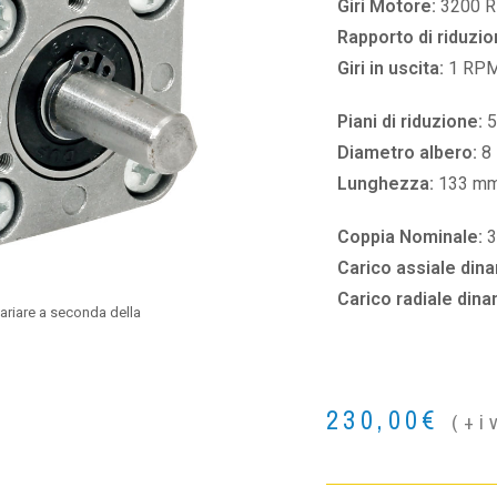
Giri Motore:
3200 
Rapporto di riduzio
Giri in uscita:
1 RP
Piani di riduzione:
5
Diametro albero:
8
Lunghezza:
133 m
Coppia Nominale:
3
Carico assiale din
Carico radiale din
ariare a seconda della
230,00
€
(+i