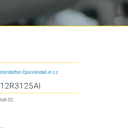
toriduttori Epicicloidali in c.c.
12R3125AI
Volt CC