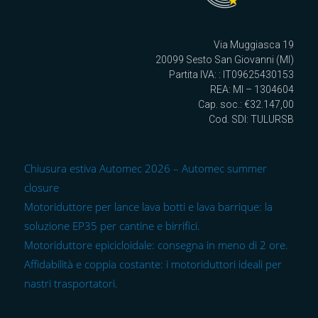
Via Muggiasca 19
20099 Sesto San Giovanni (MI)
Partita IVA: : IT09625430153
REA: MI – 1304604
Cap. soc.: €32.147,00
Cod. SDI: TULURSB
Chiusura estiva Automec 2026 – Automec summer
closure
Motoriduttore per lance lava botti e lava barrique: la
soluzione EP35 per cantine e birrifici.
Motoriduttore epicicloidale: consegna in meno di 2 ore.
Affidabilità e coppia costante: i motoriduttori ideali per
nastri trasportatori.