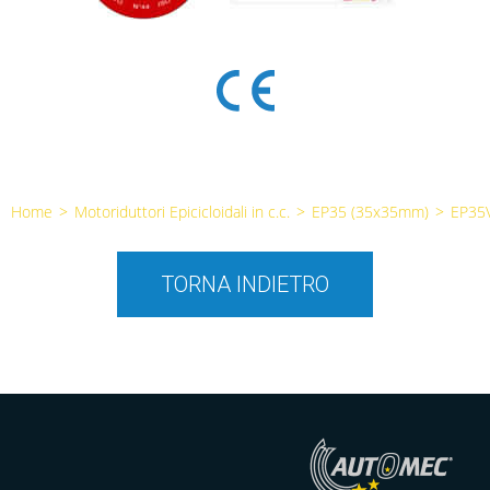
Home
>
Motoriduttori Epicicloidali in c.c.
>
EP35 (35x35mm)
>
EP35
TORNA INDIETRO