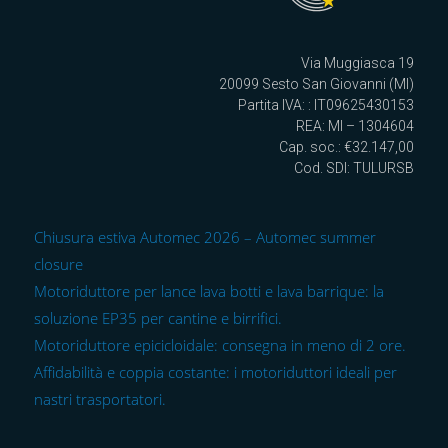
Via Muggiasca 19
20099 Sesto San Giovanni (MI)
Partita IVA: : IT09625430153
REA: MI – 1304604
Cap. soc.: €32.147,00
Cod. SDI: TULURSB
Chiusura estiva Automec 2026 – Automec summer
closure
Motoriduttore per lance lava botti e lava barrique: la
soluzione EP35 per cantine e birrifici.
Motoriduttore epicicloidale: consegna in meno di 2 ore.
Affidabilità e coppia costante: i motoriduttori ideali per
nastri trasportatori.