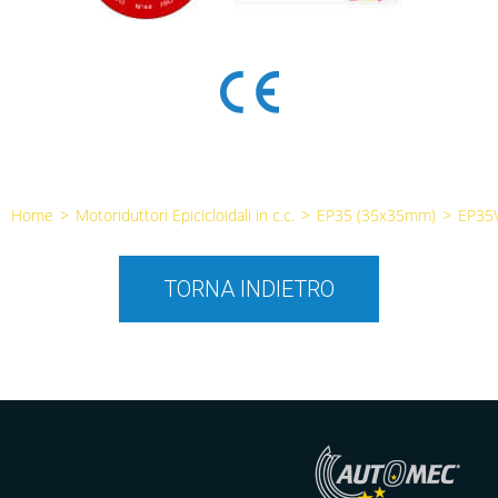
Home
>
Motoriduttori Epicicloidali in c.c.
>
EP35 (35x35mm)
>
EP35
TORNA INDIETRO