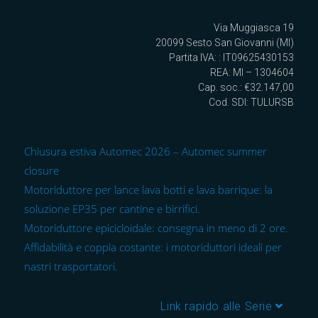
Via Muggiasca 19
20099 Sesto San Giovanni (MI)
Partita IVA: : IT09625430153
REA: MI – 1304604
Cap. soc.: €32.147,00
Cod. SDI: TULURSB
Chiusura estiva Automec 2026 – Automec summer
closure
Motoriduttore per lance lava botti e lava barrique: la
soluzione EP35 per cantine e birrifici.
Motoriduttore epicicloidale: consegna in meno di 2 ore.
Affidabilità e coppia costante: i motoriduttori ideali per
nastri trasportatori.
Link rapido alle Serie