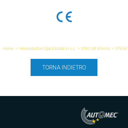
Home
>
Motoriduttori Epicicloidali in c.c.
>
EP65 (Ø 65mm)
>
EP65V
TORNA INDIETRO