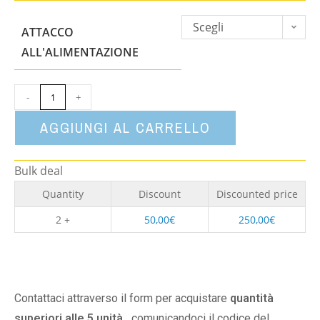
Scegli
ATTACCO
un'opzione
ALL'ALIMENTAZIONE
-
+
AGGIUNGI AL CARRELLO
Bulk deal
Quantity
Discount
Discounted price
2 +
50,00
€
250,00
€
Contattaci attraverso il form per acquistare
quantità
superiori alle 5 unità,
comunicandoci il codice del