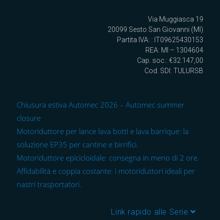
Via Muggiasca 19
20099 Sesto San Giovanni (MI)
Partita IVA: : IT09625430153
REA: MI – 1304604
Cap. soc.: €32.147,00
Cod. SDI: TULURSB
Chiusura estiva Automec 2026 – Automec summer
closure
Motoriduttore per lance lava botti e lava barrique: la
soluzione EP35 per cantine e birrifici.
Motoriduttore epicicloidale: consegna in meno di 2 ore.
Affidabilità e coppia costante: i motoriduttori ideali per
nastri trasportatori.
Link rapido alle Serie