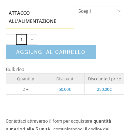
Scegli
ATTACCO
un'opzione
ALL'ALIMENTAZIONE
-
+
AGGIUNGI AL CARRELLO
Bulk deal
Quantity
Discount
Discounted price
2 +
50,00
€
250,00
€
Contattaci attraverso il form per acquistare
quantità
superiori alle 5 unità,
comunicandoci il codice del