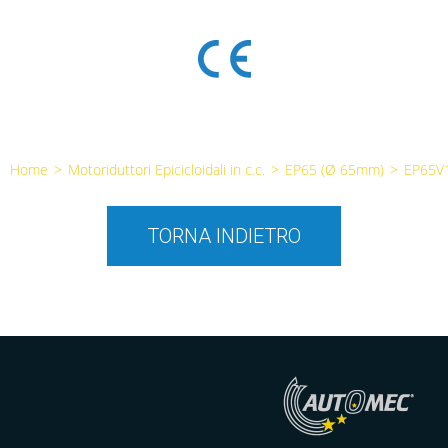
Home
>
Motoriduttori Epicicloidali in c.c.
>
EP65 (Ø 65mm)
>
EP65V
TORNA INDIETRO