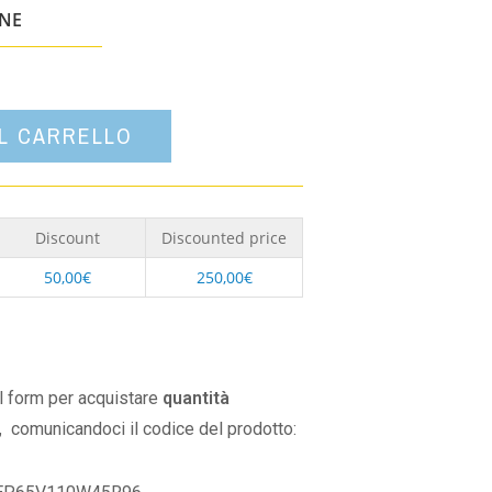
un'opzione
ONE
AL CARRELLO
Discount
Discounted price
50,00
€
250,00
€
il form per acquistare
quantità
,
comunicandoci il codice del prodotto: