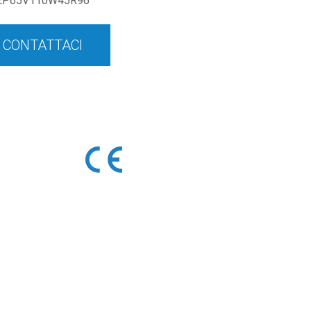
EP65V110W45R96
CONTATTACI