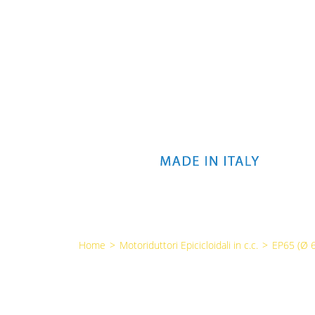
Home
>
Motoriduttori Epicicloidali in c.c.
>
EP65 (Ø 