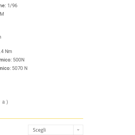
ne:
1/96
PM
m
.4 Nm
amico:
500N
amico:
5070 N
va)
Scegli