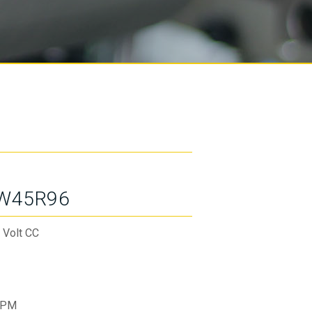
W45R96
 Volt CC
RPM