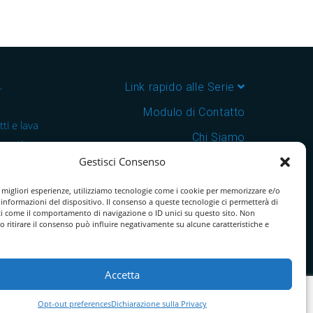
–
Link rapido alle Serie
Modulo di Contatto
ti e lava
Chi Siamo
 cantine e
Gestisci Consenso
Download Catalogo PDF
nsegna in
Cookie Policy
e migliori esperienze, utilizziamo tecnologie come i cookie per memorizzare e/o
 informazioni del dispositivo. Il consenso a queste tecnologie ci permetterà di
ti come il comportamento di navigazione o ID unici su questo sito. Non
o ritirare il consenso può influire negativamente su alcune caratteristiche e
Accetta
Opt-out preferences
Dichiarazione sulla Privacy