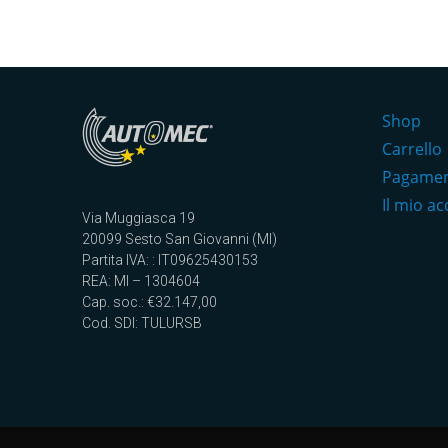
Shop
Carrello
Pagame
Il mio a
Via Muggiasca 19
20099 Sesto San Giovanni (MI)
Partita IVA: : IT09625430153
REA: MI – 1304604
Cap. soc.: €32.147,00
Cod. SDI: TULURSB