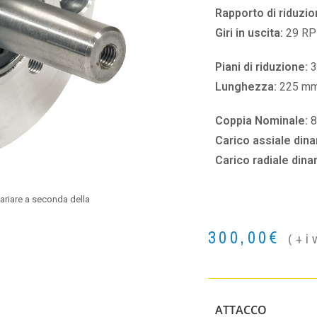
Rapporto di riduzio
Giri in uscita:
29 R
Piani di riduzione:
3
Lunghezza:
225 m
Coppia Nominale:
8
Carico assiale din
Carico radiale din
ariare a seconda della
300,00
€
(+i
ATTACCO