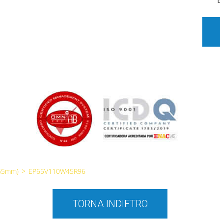
65mm)
>
EP65V110W45R96
TORNA INDIETRO