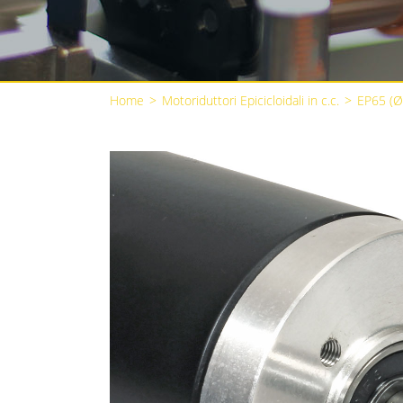
Home
>
Motoriduttori Epicicloidali in c.c.
>
EP65 (