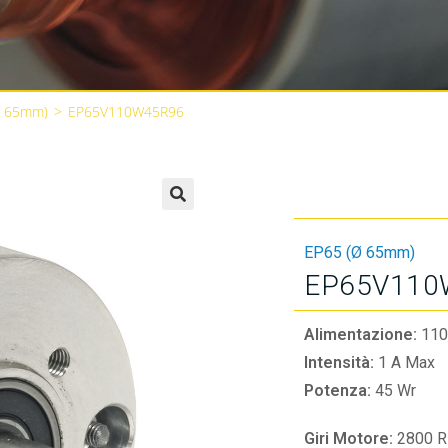
Ø 65mm)
>
EP65V110W45R96
🔍
EP65 (Ø 65mm)
EP65V110
Alimentazione:
110
Intensità:
1 A Max
Potenza:
45 Wr
Giri Motore:
2800 