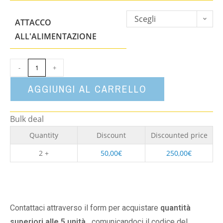
Scegli
ATTACCO
un'opzione
ALL'ALIMENTAZIONE
-
+
AGGIUNGI AL CARRELLO
Bulk deal
Quantity
Discount
Discounted price
2 +
50,00
€
250,00
€
Contattaci attraverso il form per acquistare
quantità
superiori alle 5 unità,
comunicandoci il codice del