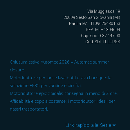
Via Muggiasca 19
20099 Sesto San Giovanni (MI)
Partita IVA: : IT09625430153
REA: MI – 1304604
Cap. soc.: €32.147,00
Cod. SDI: TULURSB
Chiusura estiva Automec 2026 – Automec summer
closure
Motoriduttore per lance lava botti e lava barrique: la
soluzione EP35 per cantine e birrifici.
Motoriduttore epicicloidale: consegna in meno di 2 ore.
Affidabilità e coppia costante: i motoriduttori ideali per
nastri trasportatori.
Link rapido alle Serie