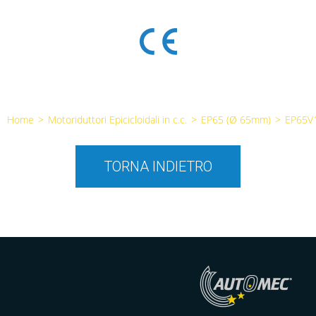
Home
>
Motoriduttori Epicicloidali in c.c.
>
EP65 (Ø 65mm)
>
EP65V
TORNA INDIETRO