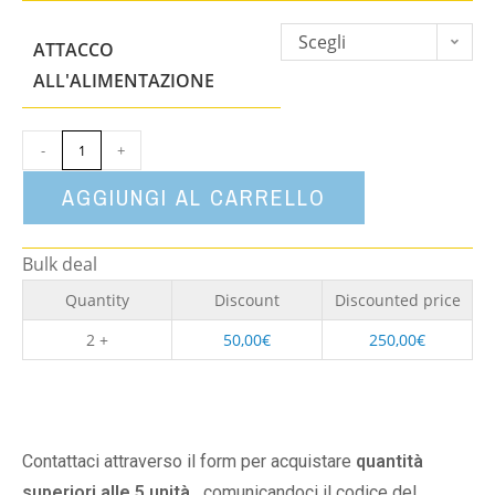
Scegli
ATTACCO
un'opzione
ALL'ALIMENTAZIONE
-
+
AGGIUNGI AL CARRELLO
Bulk deal
Quantity
Discount
Discounted price
2 +
50,00
€
250,00
€
Contattaci attraverso il form per acquistare
quantità
superiori alle 5 unità,
comunicandoci il codice del