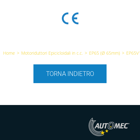
Home
>
Motoriduttori Epicicloidali in c.c.
>
EP65 (Ø 65mm)
>
EP65V
TORNA INDIETRO