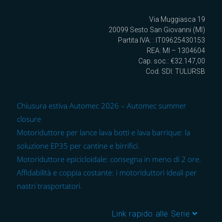
Via Muggiasca 19
20099 Sesto San Giovanni (MI)
Partita IVA: : IT09625430153
REA: MI – 1304604
Cap. soc.: €32.147,00
Cod. SDI: TULURSB
Chiusura estiva Automec 2026 – Automec summer
closure
Motoriduttore per lance lava botti e lava barrique: la
soluzione EP35 per cantine e birrifici.
Motoriduttore epicicloidale: consegna in meno di 2 ore.
Affidabilità e coppia costante: i motoriduttori ideali per
nastri trasportatori.
Link rapido alle Serie