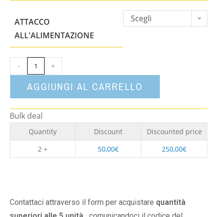
Scegli
ATTACCO
un'opzione
ALL'ALIMENTAZIONE
-
+
AGGIUNGI AL CARRELLO
Bulk deal
Quantity
Discount
Discounted price
2 +
50,00
€
250,00
€
Contattaci attraverso il form per acquistare
quantità
superiori alle 5 unità,
comunicandoci il codice del