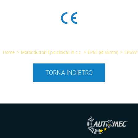
Home
>
Motoriduttori Epicicloidali in c.c.
>
EP65 (Ø 65mm)
>
EP65V
TORNA INDIETRO