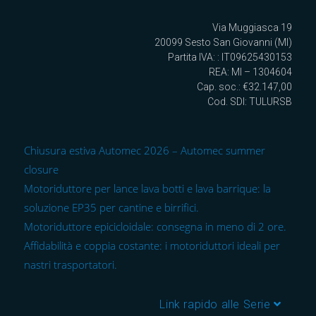
Via Muggiasca 19
20099 Sesto San Giovanni (MI)
Partita IVA: : IT09625430153
REA: MI – 1304604
Cap. soc.: €32.147,00
Cod. SDI: TULURSB
Chiusura estiva Automec 2026 – Automec summer
closure
Motoriduttore per lance lava botti e lava barrique: la
soluzione EP35 per cantine e birrifici.
Motoriduttore epicicloidale: consegna in meno di 2 ore.
Affidabilità e coppia costante: i motoriduttori ideali per
nastri trasportatori.
Link rapido alle Serie