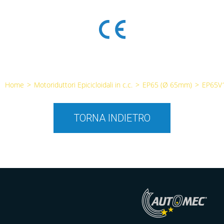
Home
>
Motoriduttori Epicicloidali in c.c.
>
EP65 (Ø 65mm)
>
EP65V
TORNA INDIETRO