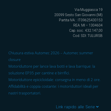
Via Muggiasca 19
20099 Sesto San Giovanni (MI)
Partita IVA: : IT09625430153
REA: MI – 1304604
Cap. soc.: €32.147,00
Cod. SDI: TULURSB
Chiusura estiva Automec 2026 – Automec summer
closure
Motoriduttore per lance lava botti e lava barrique: la
soluzione EP35 per cantine e birrifici.
Motoriduttore epicicloidale: consegna in meno di 2 ore.
Affidabilità e coppia costante: i motoriduttori ideali per
nastri trasportatori.
Link rapido alle Serie