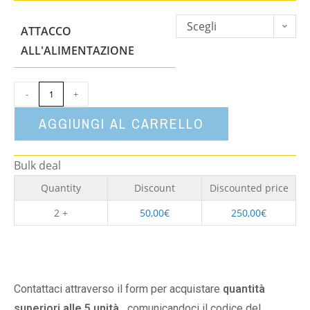
Scegli
ATTACCO
un'opzione
ALL'ALIMENTAZIONE
-
+
AGGIUNGI AL CARRELLO
Bulk deal
Quantity
Discount
Discounted price
2 +
50,00
€
250,00
€
Contattaci attraverso il form per acquistare
quantità
superiori alle 5 unità,
comunicandoci il codice del