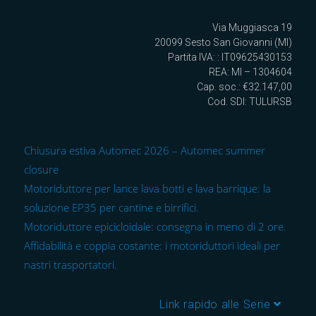
Via Muggiasca 19
20099 Sesto San Giovanni (MI)
Partita IVA: : IT09625430153
REA: MI – 1304604
Cap. soc.: €32.147,00
Cod. SDI: TULURSB
Chiusura estiva Automec 2026 – Automec summer
closure
Motoriduttore per lance lava botti e lava barrique: la
soluzione EP35 per cantine e birrifici.
Motoriduttore epicicloidale: consegna in meno di 2 ore.
Affidabilità e coppia costante: i motoriduttori ideali per
nastri trasportatori.
Link rapido alle Serie