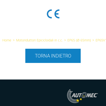
Home
>
Motoriduttori Epicicloidali in c.c.
>
EP65 (Ø 65mm)
>
EP65V
TORNA INDIETRO