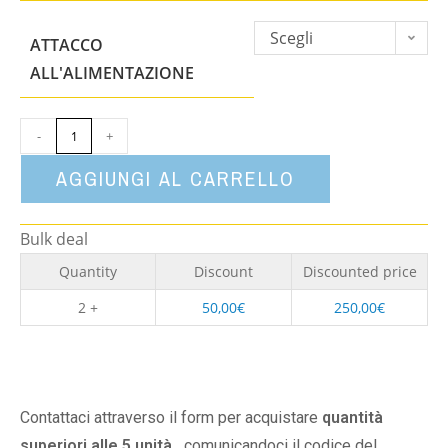
Scegli
ATTACCO
un'opzione
ALL'ALIMENTAZIONE
-
+
AGGIUNGI AL CARRELLO
Bulk deal
Quantity
Discount
Discounted price
2 +
50,00
€
250,00
€
Contattaci attraverso il form per acquistare
quantità
superiori alle 5 unità,
comunicandoci il codice del