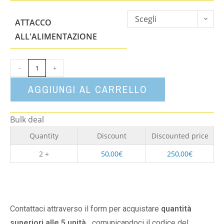
Scegli
ATTACCO
un'opzione
ALL'ALIMENTAZIONE
-
+
AGGIUNGI AL CARRELLO
Bulk deal
Quantity
Discount
Discounted price
2 +
50,00
€
250,00
€
Contattaci attraverso il form per acquistare
quantità
superiori alle 5 unità,
comunicandoci il codice del