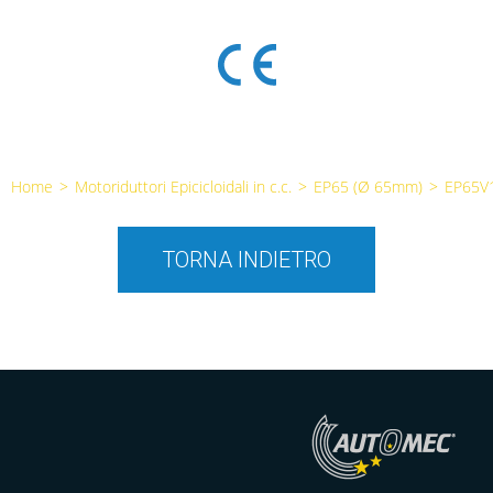
Home
>
Motoriduttori Epicicloidali in c.c.
>
EP65 (Ø 65mm)
>
EP65V
TORNA INDIETRO