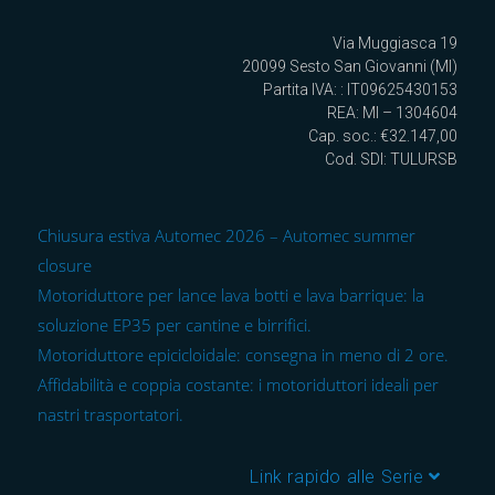
Via Muggiasca 19
20099 Sesto San Giovanni (MI)
Partita IVA: : IT09625430153
REA: MI – 1304604
Cap. soc.: €32.147,00
Cod. SDI: TULURSB
Chiusura estiva Automec 2026 – Automec summer
closure
Motoriduttore per lance lava botti e lava barrique: la
soluzione EP35 per cantine e birrifici.
Motoriduttore epicicloidale: consegna in meno di 2 ore.
Affidabilità e coppia costante: i motoriduttori ideali per
nastri trasportatori.
Link rapido alle Serie