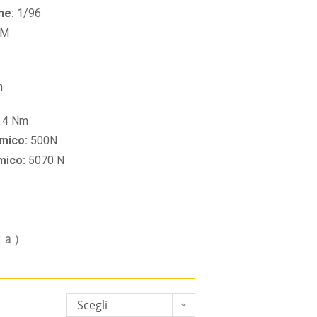
ne:
1/96
PM
m
.4 Nm
amico:
500N
amico:
5070 N
va)
Scegli