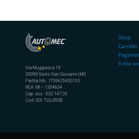
Shop
Carrello
Pagame
Il mio a
Via Muggiasca 19
20099 Sesto San Giovanni (MI)
Partita IVA: : IT09625430153
REA: MI – 1304604
Cap. soc.: €32.147,00
Cod. SDI: TULURSB