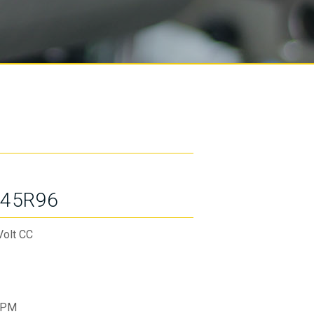
45R96
Volt CC
RPM