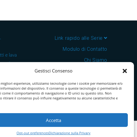
–
Link rapido alle Serie
Modulo di Contatto
ti e lava
Chi Siamo
 cantine e
Gestisci Consenso
Download Catalogo PDF
nsegna in
Cookie Policy
e migliori esperienze, utilizziamo tecnologie come i cookie per memorizzare e/o
 informazioni del dispositivo. Il consenso a queste tecnologie ci permetterà di
ti come il comportamento di navigazione o ID unici su questo sito. Non
o ritirare il consenso può influire negativamente su alcune caratteristiche e
Accetta
Opt-out preferences
Dichiarazione sulla Privacy