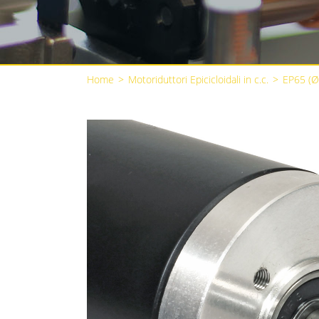
Home
>
Motoriduttori Epicicloidali in c.c.
>
EP65 (