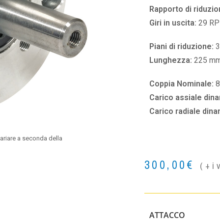
Rapporto di riduzio
Giri in uscita:
29 R
Piani di riduzione:
3
Lunghezza:
225 m
Coppia Nominale:
8
Carico assiale din
Carico radiale din
ariare a seconda della
300,00
€
(+i
ATTACCO