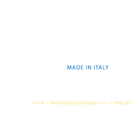
Home
>
Motoriduttori Epicicloidali in c.c.
>
EP65 (Ø 