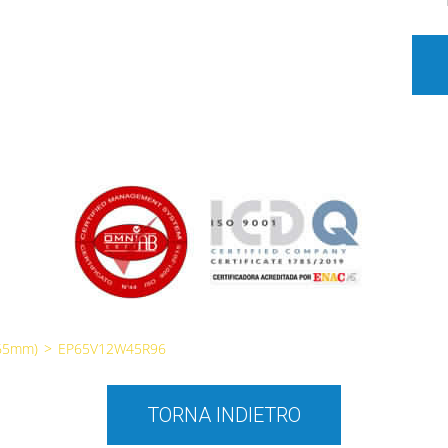
65mm)
>
EP65V12W45R96
TORNA INDIETRO