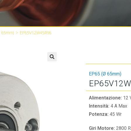
Ø 65mm)
>
EP65V12W45R96
🔍
EP65 (Ø 65mm)
EP65V12W
Alimentazione:
12 
Intensità:
4 A Max
Potenza:
45 Wr
Giri Motore:
2800 