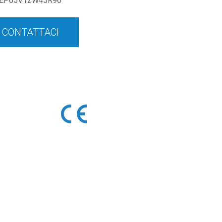
EP65V12W45R96
CONTATTACI