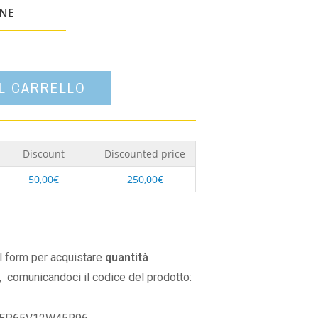
un'opzione
ONE
AL CARRELLO
Discount
Discounted price
50,00
€
250,00
€
il form per acquistare
quantità
,
comunicandoci il codice del prodotto: