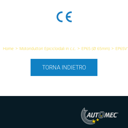
Home
>
Motoriduttori Epicicloidali in c.c.
>
EP65 (Ø 65mm)
>
EP65V
TORNA INDIETRO