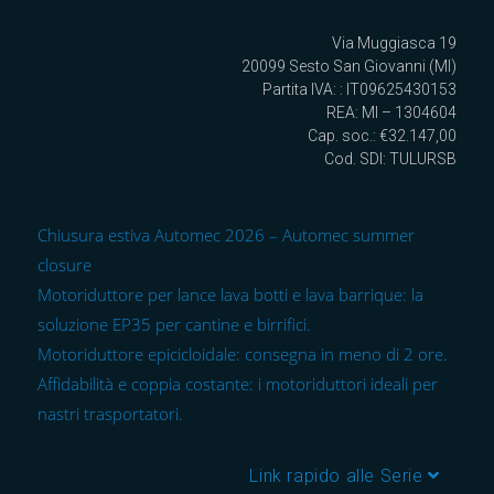
Via Muggiasca 19
20099 Sesto San Giovanni (MI)
Partita IVA: : IT09625430153
REA: MI – 1304604
Cap. soc.: €32.147,00
Cod. SDI: TULURSB
Chiusura estiva Automec 2026 – Automec summer
closure
Motoriduttore per lance lava botti e lava barrique: la
soluzione EP35 per cantine e birrifici.
Motoriduttore epicicloidale: consegna in meno di 2 ore.
Affidabilità e coppia costante: i motoriduttori ideali per
nastri trasportatori.
Link rapido alle Serie