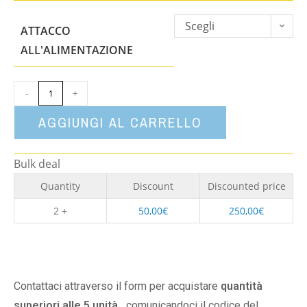
Scegli
ATTACCO
un'opzione
ALL'ALIMENTAZIONE
-
+
AGGIUNGI AL CARRELLO
Bulk deal
Quantity
Discount
Discounted price
2 +
50,00
€
250,00
€
Contattaci attraverso il form per acquistare
quantità
superiori alle 5 unità,
comunicandoci il codice del