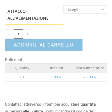
Scegli
ATTACCO
un'opzione
ALL'ALIMENTAZIONE
-
+
AGGIUNGI AL CARRELLO
Bulk deal
Quantity
Discount
Discounted price
2 +
50,00
€
250,00
€
Contattaci attraverso il form per acquistare
quantità
superiori alle 5 unità,
comunicandoci il codice del