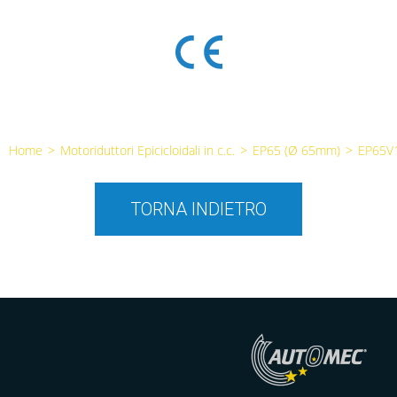
Home
>
Motoriduttori Epicicloidali in c.c.
>
EP65 (Ø 65mm)
>
EP65V
TORNA INDIETRO