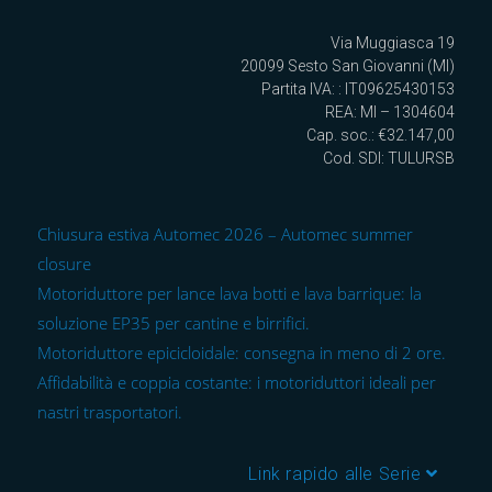
Via Muggiasca 19
20099 Sesto San Giovanni (MI)
Partita IVA: : IT09625430153
REA: MI – 1304604
Cap. soc.: €32.147,00
Cod. SDI: TULURSB
Chiusura estiva Automec 2026 – Automec summer
closure
Motoriduttore per lance lava botti e lava barrique: la
soluzione EP35 per cantine e birrifici.
Motoriduttore epicicloidale: consegna in meno di 2 ore.
Affidabilità e coppia costante: i motoriduttori ideali per
nastri trasportatori.
Link rapido alle Serie