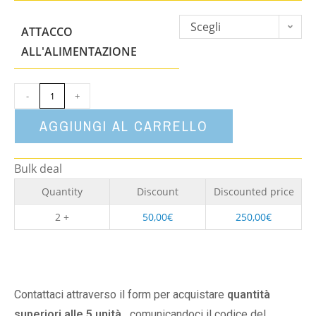
Scegli
ATTACCO
un'opzione
ALL'ALIMENTAZIONE
-
+
AGGIUNGI AL CARRELLO
Bulk deal
Quantity
Discount
Discounted price
2 +
50,00
€
250,00
€
Contattaci attraverso il form per acquistare
quantità
superiori alle 5 unità,
comunicandoci il codice del