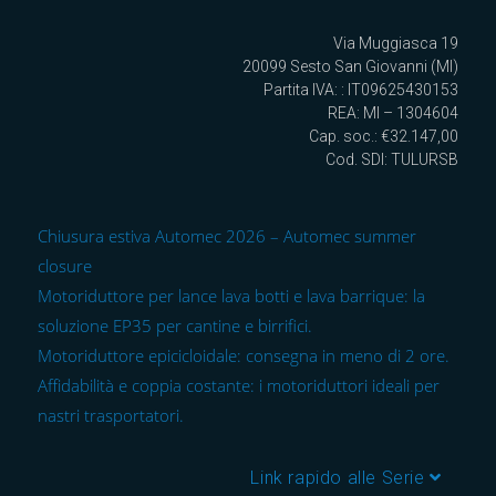
Via Muggiasca 19
20099 Sesto San Giovanni (MI)
Partita IVA: : IT09625430153
REA: MI – 1304604
Cap. soc.: €32.147,00
Cod. SDI: TULURSB
Chiusura estiva Automec 2026 – Automec summer
closure
Motoriduttore per lance lava botti e lava barrique: la
soluzione EP35 per cantine e birrifici.
Motoriduttore epicicloidale: consegna in meno di 2 ore.
Affidabilità e coppia costante: i motoriduttori ideali per
nastri trasportatori.
Link rapido alle Serie