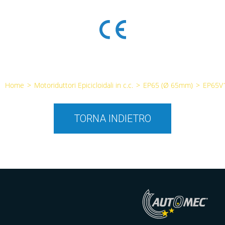
Home
>
Motoriduttori Epicicloidali in c.c.
>
EP65 (Ø 65mm)
>
EP65V
TORNA INDIETRO