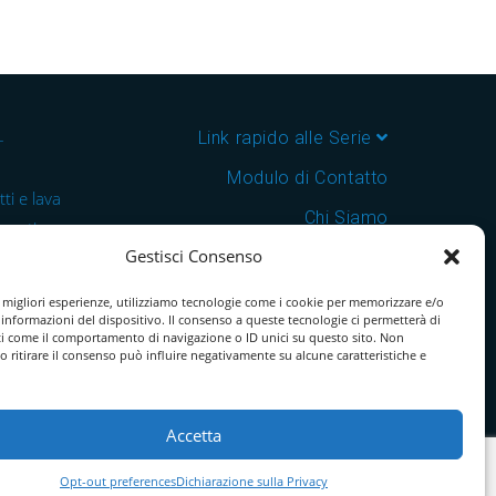
–
Link rapido alle Serie
Modulo di Contatto
ti e lava
Chi Siamo
 cantine e
Gestisci Consenso
Download Catalogo PDF
nsegna in
Cookie Policy
e migliori esperienze, utilizziamo tecnologie come i cookie per memorizzare e/o
 informazioni del dispositivo. Il consenso a queste tecnologie ci permetterà di
ti come il comportamento di navigazione o ID unici su questo sito. Non
o ritirare il consenso può influire negativamente su alcune caratteristiche e
Accetta
Opt-out preferences
Dichiarazione sulla Privacy