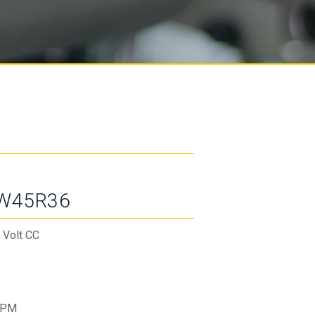
W45R36
 Volt CC
RPM