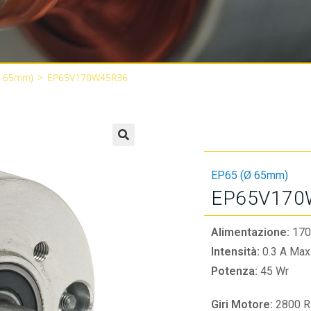
Ø 65mm)
>
EP65V170W45R36
🔍
EP65 (Ø 65mm)
EP65V170
Alimentazione:
170
Intensità:
0.3 A Max
Potenza:
45 Wr
Giri Motore:
2800 