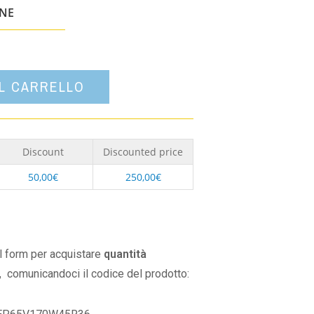
un'opzione
ONE
AL CARRELLO
Discount
Discounted price
50,00
€
250,00
€
il form per acquistare
quantità
,
comunicandoci il codice del prodotto: