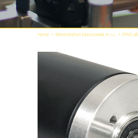
Home
>
Motoriduttori Epicicloidali in c.c.
>
EP65 (