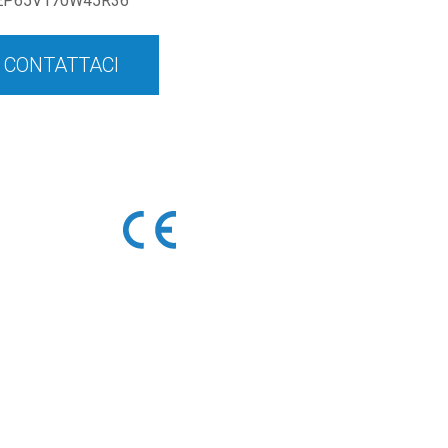
EP65V170W45R36
CONTATTACI